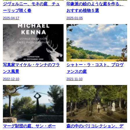
ジヴェルニー、モネの庭 チュ
印象派の絵のような庭を作る、
ーリップ咲く春
おすすめ植物５選
2025-04-17
2025-01-05
写真家マイケル・ケンナのフラ
シャトー・ラ・コスト、プロヴ
ンス風景
ァンスの庭
2022-12-10
2021-11-10
マーグ財団の庭、サン・ポー
森の中のパリコレクション、デ