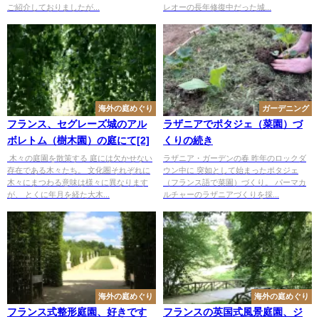
ご紹介しておりましたが...
レオーの長年修復中だった城...
海外の庭めぐり
ガーデニング
フランス、セグレーズ城のアル
ラザニアでポタジェ（菜園）づ
ボレトム（樹木園）の庭にて[2]
くりの続き
木々の庭園を散策する 庭には欠かせない
ラザニア・ガーデンの春 昨年のロックダ
存在である木々たち。 文化圏それぞれに
ウン中に 突如として始まったポタジェ
木々にまつわる意味は様々に異なります
（フランス語で菜園）づくり。 パーマカ
が、 とくに年月を経た大木...
ルチャーのラザニアづくりを採...
海外の庭めぐり
海外の庭めぐり
フランス式整形庭園、好きです
フランスの英国式風景庭園、ジ