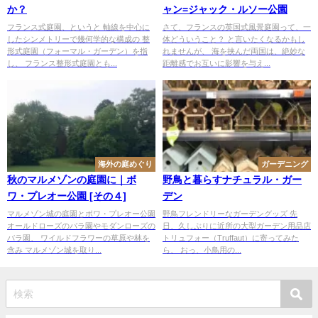
か？
ャン=ジャック・ルソー公園
フランス式庭園、というと 軸線を中心に
さて、フランスの英国式風景庭園って、一
したシンメトリーで幾何学的な構成の 整
体どういうこと？ と言いたくなるかもし
形式庭園（フォーマル・ガーデン）を指
れませんが、 海を挟んだ両国は、絶妙な
し、 フランス整形式庭園とも...
距離感でお互いに影響を与え...
海外の庭めぐり
ガーデニング
秋のマルメゾンの庭園に｜ボ
野鳥と暮らすナチュラル・ガー
ワ・プレオー公園 [その４]
デン
マルメゾン城の庭園とボワ・プレオー公園
野鳥フレンドリーなガーデングッズ 先
オールドローズのバラ園やモダンローズの
日、久しぶりに近所の大型ガーデン用品店
バラ園、 ワイルドフラワーの草原や林を
トリュフォー（Truffaut）に寄ってみた
含み マルメゾン城を取り...
ら、 おっ、小鳥用の...