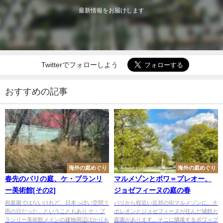
最新情報をお届けします
Twitterでフォローしよう
おすすめの記事
海外の庭めぐり
海外の庭めぐり
春先のパリの庭、ケ・ブランリ
マルメゾンとボワ＝プレオー、
ー美術館[その2]
ジョゼフィーヌの庭の春
和庭園ではないけれど、日本っぽい空間？
パリから程近い近郊の街マルメゾンに、ナ
雨の日だった、ということもあり ケ・ブ
ポレオンとジョゼフィーヌが住んだ城館と
ランリー美術館メインの建物周辺ばかりを
庭園があります。そこに隣接するボワ＝プ