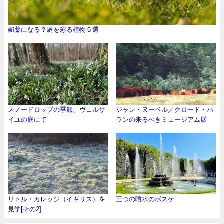
媚薬になる？庭を彩る植物５選
スノードロップの季節、ヴェルサ
ジャン・ヌーベル／クロード・パ
イユの庭にて
ランの来るべきミュージアム展
リトル・カレッジ（イギリス）を
三つの噴水のボスケ
見学[その2]