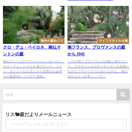
海外の庭めぐり
ライフスタイル＆旅
クロ・デュ・ペイロネ、南仏マ
南フランス、プロヴァンスの庭
ントンの庭
から [04]
南仏マントンのプライベート・ガーデン、
バラが咲くプロヴァンスの庭に 南フラン
クロ・デュ・ペイロネ 南フランス、コー
ス、プロヴァンスのガーデンでいま花盛り
ト・ダジュールは 古くから世界のお金持
なのは アヤメだけではありません。 実は
ちの避暑地だったので 瀟洒...
ほかより一足早く、バラ...
リス🐿庭だよりメールニュース