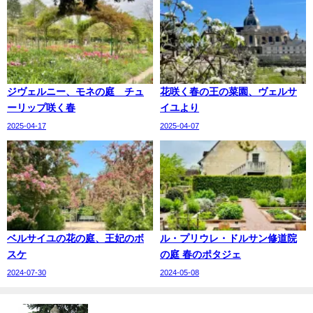
ジヴェルニー、モネの庭 チュ
花咲く春の王の菜園、ヴェルサ
ーリップ咲く春
イユより
2025-04-17
2025-04-07
ベルサイユの花の庭、王妃のボ
ル・プリウレ・ドルサン修道院
スケ
の庭 春のポタジェ
2024-07-30
2024-05-08