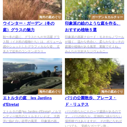
海外の庭めぐり
ガーデン＆カルチャー
ウインター・ガーデン（冬の
印象派の絵のような庭を作る、
庭）グラスの魅力
おすすめ植物５選
秋〜冬の庭に、グラスたちが大活躍 グラ
印象派の画家クロード・モネやルノワール
ス類（イネ科の植物たち）は、ボリューム
が描く、温かな色合い、柔らかなタッチの
感やシュッとしたグラフィカルな姿、 丈
庭園や植物がある風景、素敵ですよね。
夫さで近年のコンテンポラリ...
みんなが大好きなジヴェルニ...
海外の庭めぐり
海外の庭めぐり
エトルタの庭 les Jardins
パリの公園散歩、アレーヌ・
d'Etretat
ド・リュテス
エトルタの庭(les Jardins d'Etretat) ノルマ
パリの街なかにもローマ遺跡があるので
ンディー地方のエトルタといえば、 大西
す。 パリの街なか、圧倒的に緑が少ない
洋に臨む白い岩壁の風景、 印象派の画...
場所柄ではありますが、 その気になれば
いつでも、 気軽なガーデン散...