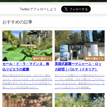
Twitterでフォローしよう
おすすめの記事
海外の庭めぐり
海外の庭めぐり
セール・ド・ラ・マドンヌ、南
英国式庭園〜マニャーニ・ロッ
仏リビエラの庭園
カ財団｜パルマ（イタリア）
南仏の珠玉のボタニカル・ガーデン 南仏
広々とした公園のような庭のあるマニャー
コート・ダジュールは、古くから世界中の
ニ・ロッカ財団。あまり聞いたことがない
富裕層を惹きつけるリュクスな別荘地で、
かもしれませんが、創設者のルイージ・マ
美しいヴィラが沢山作られた...
ニャーニ氏のヴィラを美術館...