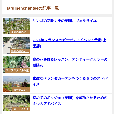
jardinenchanteeの記事一覧
リンゴの花咲く王の菜園、ヴェルサイユ
海外の庭めぐり
2024年フランスのガーデン・イベント予定[上
半期]
海外の庭めぐり
庭の花を飾るレッスン、アンティークカラーの
紫陽花
ライフスタイル＆旅
素敵なベランダガーデンをつくる５つのアドバ
イス
ガーデニング
初めてのポタジェ（菜園）を成功させるための
５つのアドバイス
ガーデニング