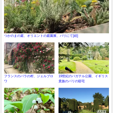
つかのまの庭、オリエントの庭園展、パリにて[続]
フランスのバラの村、ジェルブロ
19世紀のバガテル公園、イギリス
ワ
貴族のパリの邸宅