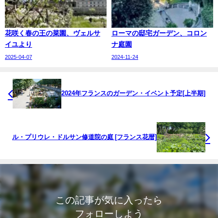
花咲く春の王の菜園、ヴェルサ
ローマの邸宅ガーデン、コロン
イユより
ナ庭園
2025-04-07
2024-11-24
2024年フランスのガーデン・イベント予定[上半期]
ル・プリウレ・ドルサン修道院の庭 [フランス花暦]
この記事が気に入ったら
フォローしよう