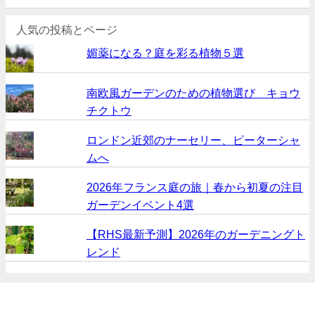
人気の投稿とページ
媚薬になる？庭を彩る植物５選
南欧風ガーデンのための植物選び キョウ
チクトウ
ロンドン近郊のナーセリー、ピーターシャ
ムへ
2026年フランス庭の旅｜春から初夏の注目
ガーデンイベント4選
【RHS最新予測】2026年のガーデニングト
レンド