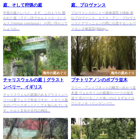
庭、そして狩猟の庭
庭、プロヴァンス
中世の庭というと、まず、このような 囲
プロヴァンスのシトー派修道院３姉妹 南
われた庭（ラテン語でホルトゥス･コンク
仏プロヴァンス、エクス・アン・プロヴァ
ルススhortus conclusus） が思い浮かぶで
ンスとアヴィニョンの間に位置するシルヴ
しょうか...
ァカンヌ修道院(Abbay...
海外の庭めぐり
海外の庭めぐり
チャリスウェルの庭｜グラスト
プチトリアノンのポプラ並木
ンベリー、イギリス
マリー・アントワネットの離宮へ向かう並
木道 ヴェルサイユの庭園やパークの並木
チャリスウェルの庭園のあるグラストンベ
道で 見かけることが多いのは まずセイヨ
リーは夏フェスで有名ですが、イギリス最
ウシナノキ（リンデンバウ...
大のパワースポットとしても知られていま
す。ケルト文化や古代の神話...