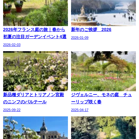
2026年フランス庭の旅｜春から
新年のご挨拶 2026
初夏の注目ガーデンイベント4選
2026-01-09
2026-02-03
新品種ダリアとトリアノン宮殿
ジヴェルニー、モネの庭 チュ
のニンフのパルテール
ーリップ咲く春
2025-09-22
2025-04-17