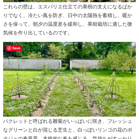
これらの壁は、エスパリエ仕立ての果樹の支えになるばか
りでなく、冷たい風を防ぎ、日中の太陽熱を蓄積し、暖か
さを保って、朝夕の温度差を緩和し、果樹栽培に適した微
気候を作り出しているのです。
Save
パクレットと呼ばれる雛菊がいっぱいに咲き、フレッシュ
なグリーンと白が混じる芝生と、白っぽいリンゴの花のポ
タジェの春風景。本格的な春を感じる、気持ちがすっかり