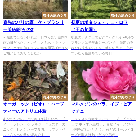
海外の庭めぐり
海外の庭めぐり
春先のパリの庭、ケ・ブランリ
初夏のポタジェ・デュ・ロワ
ー美術館[その2]
（王の菜園）
和庭園ではないけれど、日本っぽい空間？
初夏のポタジェでピクニック 5月〜6月の
雨の日だった、ということもあり ケ・ブ
フランスは学年末シーズンで、 課題の発
ランリー美術館メインの建物周辺ばかりを
表やら提出やらてんこ盛りの日々。 気が
ご紹介しておりましたが...
ついたら寝落ちている毎日...
海外の庭めぐり
海外の庭めぐり
オーガニック（ビオ）・ハーブ
マルメゾンのバラ、イブ・ピア
ティーのアトリエ体験
ッチェ
あなただけの、とびきり美味しいハーブテ
フランスを代表するバラ、イブ・ピアッチ
ィー・ブレンドを ブルターニュのオーガ
ェ ナポレオン皇后、ジョゼフィーヌのバ
ニック（ビオ）ハーブ農園、 ラマントベ
ラ園を訪れたときに、 殆どのオールドロ
ルトさんへの旅の続きです。...
ーズが咲き終わりだった話が...