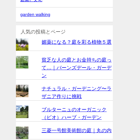
garden walking
人気の投稿とページ
媚薬になる？庭を彩る植物５選
貧乏な人の庭とお金持ちの庭っ
て…｜バーンズデール・ガーデ
ン
ナチュラル・ガーデニング〜ラ
ザニア作りに挑戦
ブルターニュのオーガニック
（ビオ）ハーブ・ガーデン
三菱一号館美術館の庭｜丸の内