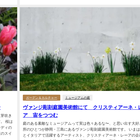
ガーデン＆カルチャー
ミュージアムの庭
ン
ヴァンジ彫刻庭園美術館にて クリスティアーネ・
ア 宙をつつむ
て芽吹き
。 桜は
庭のある素敵なミュージアムって実は色々あるな〜、と思い出す大好
ンディの
所のひとつが静岡・三島にあるヴァンジ彫刻庭園美術館です。 いま
重のスイ
とイタリアで活躍するアーティスト、クリスティアーネ・レーアの企