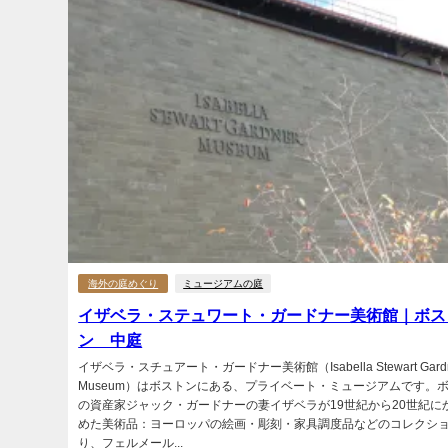
海外の庭めぐり
ミュージアムの庭
イザベラ・ステュワート・ガードナー美術館｜ボス
ン 中庭
イザベラ・スチュアート・ガードナー美術館（Isabella Stewart Gard
Museum）はボストンにある、プライベート・ミュージアムです。
の資産家ジャック・ガードナーの妻イザベラが19世紀から20世紀に
めた美術品：ヨーロッパの絵画・彫刻・家具調度品などのコレクシ
り、フェルメール...