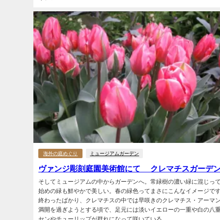
海外の庭めぐり
ミュージアムガーデン
ヴァンジ彫刻庭園美術館にて クレマチスガーデ
そしてミュージアムの中からガーデンへ。常緑樹の濃い緑に混じっ
始めの緑も鮮やかで美しい。春の緑色ってまさにこんなイメージです
終わったばかり、クレマチスの中では早咲きのクレマチス・アーマ
満開を過ぎようとする頃で、足元には淡いイエローの一重や白の八
センやチューリップが群れになって咲いている、...