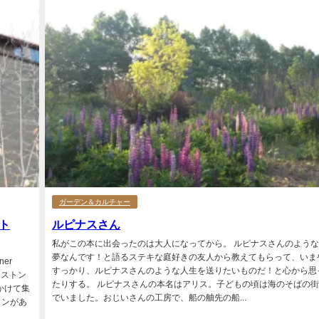
ガーデン＆カルチャー
ト
ルピナスさん
私がこの本に出会ったのは大人になってから。 ルピナスさんのよう
夢なんです！と語るステキな庭好きの友人から教えてもらって、いま
ner
すっかり、ルピナスさんのような人生を送りたいものだ！と心から思
ボストン
たりする。 ルピナスさんの本名はアリス。子どもの頃は海のそばの
かけて集
でいました。おじいさんの工房で、船の舳先の船...
ョンがあ