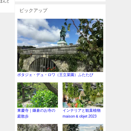
ほんと
ピックアップ
ポタジェ・デュ・ロワ（王立菜園）ふたたび
東慶寺｜鎌倉のお寺の
インテリアと観葉植物
庭散歩
maison & objet 2023