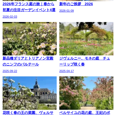
2026年フランス庭の旅｜春から
新年のご挨拶 2026
初夏の注目ガーデンイベント4選
2026-01-09
2026-02-03
新品種ダリアとトリアノン宮殿
ジヴェルニー、モネの庭 チュ
のニンフのパルテール
ーリップ咲く春
2025-09-22
2025-04-17
花咲く春の王の菜園、ヴェルサ
ベルサイユの花の庭、王妃のボ