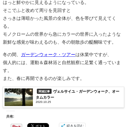
はっと鮮やかに見えるようになっている。
そこでふと改めて周りを見回すと
さっきは薄暗かった風景の全体が、色を帯びて見えてく
る。
モノクロームの世界から急にカラーの世界に入ったような
新鮮な感覚が味わえるのも、冬の朝散歩の醍醐味です。
冬の間、
ガーデンウォーク・ツアー
は休業中ですが、
個人的には、運動＆森林浴と自然観察に足繁く通っていま
す。
また、春に再開できるのが楽しみです。
ヴェルサイユ・ガーデンウォーク、オー
関連記事
タムカラー
2020.10.25
共有:
続きを読む