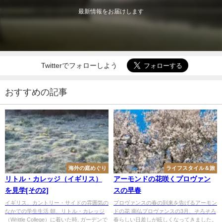
最新情報をお届けします
Twitterでフォローしよう
おすすめの記事
海外の庭めぐり
ライフスタイル＆旅
リトル・カレッジ（イギリス）
アーモンドの花咲くプロヴァン
を見学[その2]
スの早春
イギリス、カントリー・サイドの雰囲気の
プロヴァンスの春の到来を告げるアーモン
なかでの学生生活 朝、リトル・カレッジ
ドの花 南仏プロヴァンスの3月、そろそろ
（Writtle College）に着いた時, ガーデンで
春らしい日差しが眩しくなってきました。