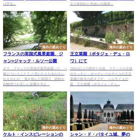
は芝生...
まだ冬枯れた色合いの風景...
海外の庭めぐり
海外の庭めぐり
フランスの英国式風景庭園、ジ
王立菜園（ポタジェ・デュ・ロ
ャン=ジャック・ルソー公園
ワ）にて
さて、フランスの英国式風景庭園って、一
2世紀以上の歴史と伝統、フランスの王様
体どういうこと？ と言いたくなるかもし
のキッチン・ガーデン ベルサイユの王立
れませんが、 海を挟んだ両国は、絶妙な
菜園の散歩の続きです。 ベルサイユの
距離感でお互いに影響を与え...
庭、王立菜園（ポタジェ・デュ...
海外の庭めぐり
海外の庭めぐり
ケルト・インスピレーションの
シャン・ド・バタイユ城、夢の