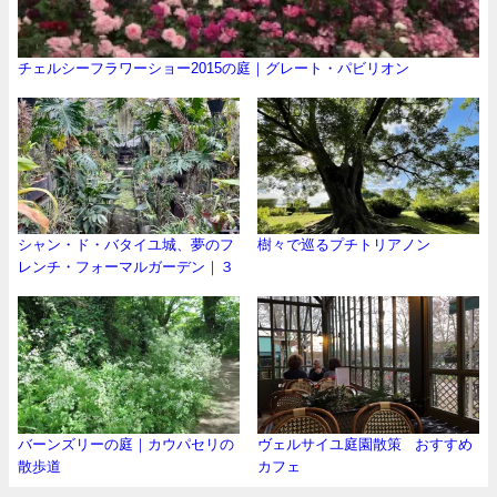
チェルシーフラワーショー2015の庭｜グレート・パビリオン
シャン・ド・バタイユ城、夢のフ
樹々で巡るプチトリアノン
レンチ・フォーマルガーデン｜３
バーンズリーの庭｜カウパセリの
ヴェルサイユ庭園散策 おすすめ
散歩道
カフェ