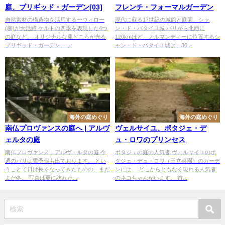
庭、ブリギッド・ガーデン[03]
フレンチ・フォーマルガーデン
自然素材の構造物を活用する〜ウィロー
現代に蘇る17世紀の城館と庭園、シャ
(柳)が大活躍 ケルトの四季を表現した4つ
ン・ド・バタイユ城 パリから北西に
の庭など、 オリジナルな見どころが光る
120kmほど、ノルマンディーに位置するシ
ブリギッド・ガーデン、 ...
ャン・ド・バタイユ城は、30...
海外の庭めぐり
海外の庭めぐり
南仏プロヴァンスの庭へ | アルヴ
ヴェルサイユ、ポタジェ・デ
ェルタの庭
ュ・ロワのプリンセス
南仏プロヴァンス｜アルヴェルタの庭 今
ポタジェの庭の人気者 ヴェルサイユのポ
週のパリは雪予報も出ております。 とい
タジェ・デュ・ロワ（王立菜園）のガーデ
うことで日は長くなってきたものの、まだ
ンには、 どこからともなく現れる人気者
まだ冬。 写真は夏に訪れた...
のネコちゃんがいます。 首...