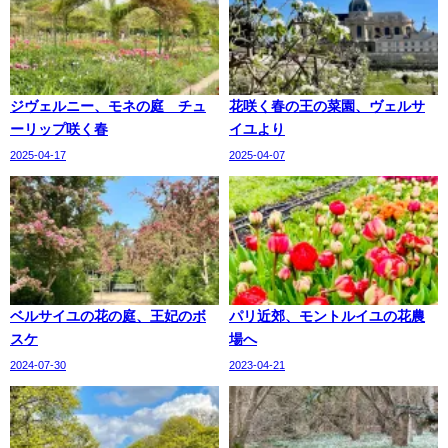
ジヴェルニー、モネの庭 チュ
花咲く春の王の菜園、ヴェルサ
ーリップ咲く春
イユより
2025-04-17
2025-04-07
ベルサイユの花の庭、王妃のボ
パリ近郊、モントルイユの花農
スケ
場へ
2024-07-30
2023-04-21