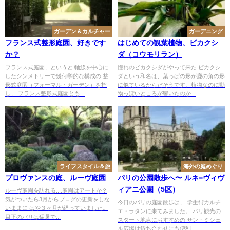
ガーデン＆カルチャー
ガーデニング
フランス式整形庭園、好きです
はじめての観葉植物、ビカクシ
か？
ダ（コウモリラン）
フランス式庭園、というと 軸線を中心に
憧れのビカクシダがやって来た ビカクシ
したシンメトリーで幾何学的な構成の 整
ダという和名は、葉っぱの形が鹿の角の形
形式庭園（フォーマル・ガーデン）を指
に似ているからだそうです。植物なのに動
し、 フランス整形式庭園とも...
物っぽいところが響いたのか...
ライフスタイル＆旅
海外の庭めぐり
プロヴァンスの庭、ルーヴ庭園
パリの公園散歩へ〜 ルネ=ヴィヴ
ィアニ公園（5区）
ルーヴ庭園を訪れる....庭園はアートか？
気がついたら3月からブログの更新をしな
今日のパリの庭園散歩は、 学生街カルチ
いままに はや３ヶ月が経っていました。
エ・ラタンに来てみました。 パリ観光の
目下のパリは猛暑で...
スタート地点におすすめの サン・ミシェ
ル広場は待ち合わせにも便利...