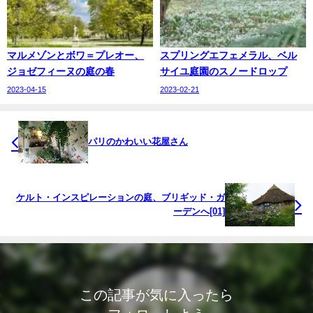
マルメゾンとボワ＝プレオー、
スプリングエフェメラル、ベル
ジョゼフィーヌの庭の春
サイユ庭園のスノードロップ
2023-04-15
2023-02-21
パリのかわいい花屋さん
ケルト・インスピレーションの庭、ブリギッド・ガ
ーデンへ[01]
この記事が気に入ったら