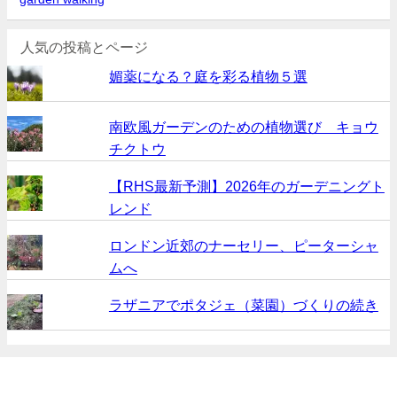
人気の投稿とページ
媚薬になる？庭を彩る植物５選
南欧風ガーデンのための植物選び キョウ
チクトウ
【RHS最新予測】2026年のガーデニングト
レンド
ロンドン近郊のナーセリー、ピーターシャ
ムへ
ラザニアでポタジェ（菜園）づくりの続き