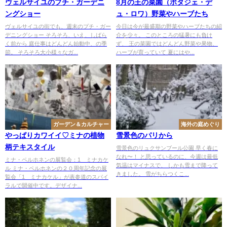
ヴェルサイユのプチ・ガーデニ
8月の王の菜園（ポタジェ・デ
ングショー
ュ・ロワ）野菜やハーブたち
ヴェルサイユの街でも、週末のプチ・ガー
今日は今が最盛期の野菜やハーブたちの紹
デニングショー そろそろ、いえ、しばら
介を少々。 このところの猛暑にも負け
く前から 庭仕事はどんどん始動中、の季
ず、 王の菜園ではどんどん野菜や果物、
節。 そろそろ大小様々なガ...
ハーブが育っていて 夏にはや...
ガーデン＆カルチャー
海外の庭めぐり
やっぱりカワイイ♡ミナの植物
雪景色のパリから
柄テキスタイル
雪景色のリュクサンブール公園 早く春に
なれ〜！ と思っているのに、今週は最低
ミナ・ペルホネンの展覧会：1∞ミナカケ
気温はマイナスで、 しかも雪まで降って
ル ミナ・ペルホネンの２０周年記念の展
きました。 雪がちらつくこ...
覧会「1∞ミナカケル」が表参道のスパイ
ラルで開催中です。デザイナ...