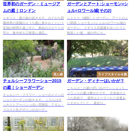
世界初のガーデン・ミュージア
ガーデンとアート:ショーモン=シ
ムの庭｜ロンドン
ュル=ロワール城[その2]
イギリス・庭の旅が続きます。のどかな田
シャトー（城館）とガーデン、アートのよ
園地帯の楽園のような庭に身をおくという
い関係 ショーモン=シュル=ロワール城の
至福の時間を過ごすと、都会のスピートの
ガーデン、 イギリス式庭園をゆったりと
早さ、集中的人口密度に適応...
散策した後、 城の中にも...
花と緑
ライフスタイル＆旅
チェルシーフラワーショー2015
ガーデン・ディナーはいかが？
の庭｜ショーガーデン
こちらはこの夏の思い出のワンショット。
フランスの夏は爽やかです。 北海道のよ
チェルシー・フラワー・ショーのメインの
うな気候で、 通常はクーラーなど必要あ
ショーガーデンが続きます。 こちらはす
りませんでした。 最近は...
っきりとアーバンっぽい雰囲気、アダム・
フロスト氏デザインのガーデ...