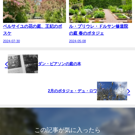
ベルサイユの花の庭、王妃のボ
ル・プリウレ・ドルサン修道院
スケ
の庭 春のポタジェ
2024-07-30
2024-05-08
ダン・ピアソンの庭の本
2月のポタジェ・デュ・ロワ
この記事が気に入ったら