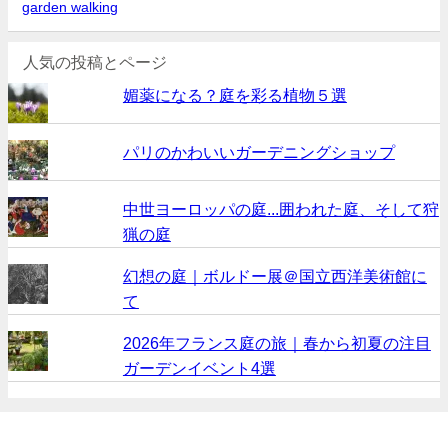
garden walking
人気の投稿とページ
媚薬になる？庭を彩る植物５選
パリのかわいいガーデニングショップ
中世ヨーロッパの庭...囲われた庭、そして狩
猟の庭
幻想の庭｜ボルドー展＠国立西洋美術館に
て
2026年フランス庭の旅｜春から初夏の注目
ガーデンイベント4選