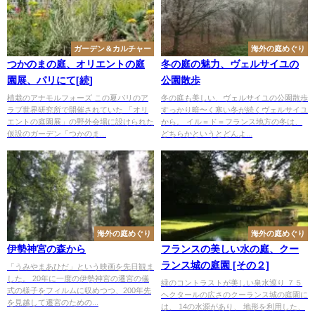
ガーデン＆カルチャー
海外の庭めぐり
つかのまの庭、オリエントの庭
冬の庭の魅力、ヴェルサイユの
園展、パリにて[続]
公園散歩
植栽のアナモルフォーズ この夏パリのア
冬の庭も美しい、ヴェルサイユの公園散歩
ラブ世界研究所で開催されていた 「オリ
すっかり暗〜く寒い冬が続くヴェルサイユ
エントの庭園展」の野外会場に設けられた
から。 イル＝ド＝フランス地方の冬は、
仮設のガーデン「つかのま...
どちらかというとどんよ...
海外の庭めぐり
海外の庭めぐり
伊勢神宮の森から
フランスの美しい水の庭、クー
ランス城の庭園 [その２]
「うみやまあひだ」という映画を先日観ま
した。 20年に一度の伊勢神宮の遷宮の儀
緑のコントラストが美しい泉水巡り ７５
式の様子をフィルムに収めつつ、200年先
ヘクタールの広さのクーランス城の庭園に
を見越して遷宮のための...
は、 14の水源があり、 地形を利用した、