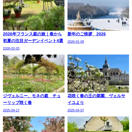
2026年フランス庭の旅｜春から
新年のご挨拶 2026
初夏の注目ガーデンイベント4選
2026-01-09
2026-02-03
ジヴェルニー、モネの庭 チュ
花咲く春の王の菜園、ヴェルサ
ーリップ咲く春
イユより
2025-04-17
2025-04-07