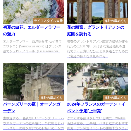
ライフスタイル＆旅
海外の庭めぐり
初夏の白花、エルダーフラワー
花の離宮、グラントリアノンの
の魅力
庭園を訪れる
エルダーフラワー（西洋接骨木 セイヨウ
現在のグラントリアノン離宮の建物が作ら
ニワトコ）(Sambucus nigra) はフランス
れたのは1687年、大げさな宮廷儀礼を逃
語でシュロ・ノワール（Le sureau noi...
れてホッと寛いだひとときを過ごすために
（宮廷の様々な典礼を作ら...
海外の庭めぐり
海外の庭めぐり
バーンズリーの庭｜オープンガ
2024年フランスのガーデン・イ
ーデン
ベント予定[上半期]
素敵過ぎる、名残惜しいバーンズリー・ハ
ぐずぐず冬籠りをしている間に、2024年
ウス＆ガーデンの庭を後に、外に出るとバ
もはや立春。上半期、パリと近郊のおすす
ーンズリーの村を挙げてのお祭りの日なの
めガーデン関連イベントの開催予定をまと