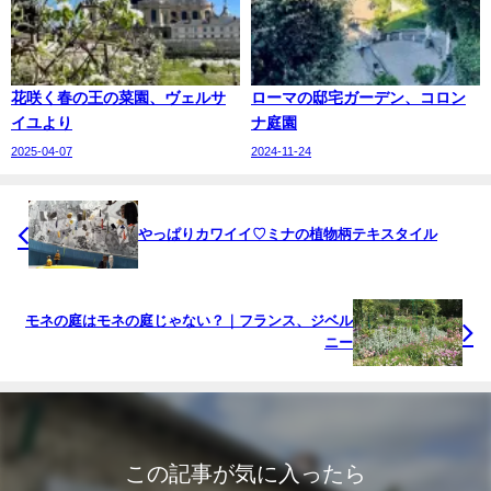
花咲く春の王の菜園、ヴェルサ
ローマの邸宅ガーデン、コロン
イユより
ナ庭園
2025-04-07
2024-11-24
やっぱりカワイイ♡ミナの植物柄テキスタイル
モネの庭はモネの庭じゃない？｜フランス、ジベル
ニー
この記事が気に入ったら