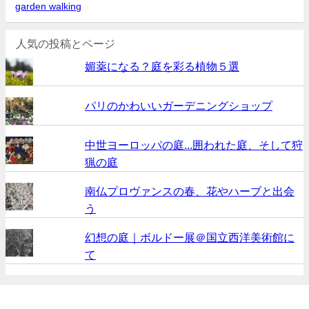
garden walking
人気の投稿とページ
媚薬になる？庭を彩る植物５選
パリのかわいいガーデニングショップ
中世ヨーロッパの庭...囲われた庭、そして狩
猟の庭
南仏プロヴァンスの春、花やハーブと出会
う
幻想の庭｜ボルドー展＠国立西洋美術館に
て