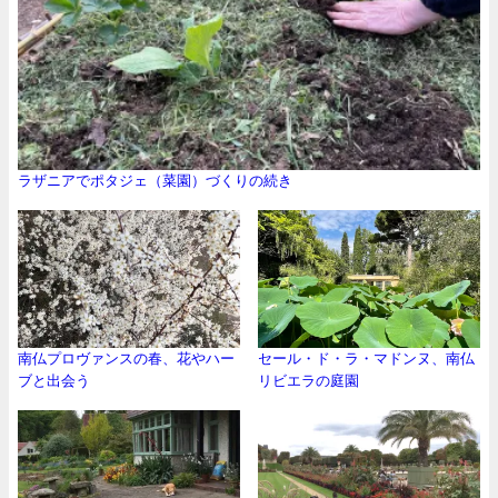
ラザニアでポタジェ（菜園）づくりの続き
南仏プロヴァンスの春、花やハー
セール・ド・ラ・マドンヌ、南仏
ブと出会う
リビエラの庭園