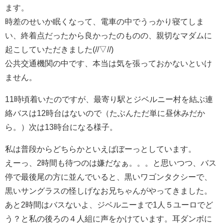
ます。
時差のせいか眠くなって、電車の中でうっかり寝てしま
い、終着点だったから良かったのものの、親切なマダムに
起こしていただきました(//▽//)
公共交通機関の中です、本当は気を張っておかないといけ
ません。
11時頃着いたのですが、最寄り駅とジベルニー村を結ぶ連
絡バスは12時台はないので（たぶんただ単に昼休みだか
ら。）次は13時台になる様子。
私は普段からどちらかといえばぼーっとしています。
えーっ、2時間も待つのは嫌だなぁ。。。と思いつつ、バス
停で最後尾の方に並んでいると、黒いワゴンタクシーで、
黒いサングラスの怪しげなお兄ちゃんがやってきました。
あと2時間はバスないよ、ジベルニーまで1人５ユーロでど
う？と私の後ろの４人組に声をかけています。耳ダンボに