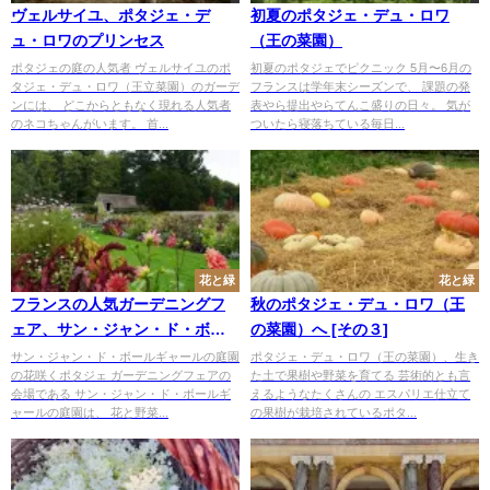
ヴェルサイユ、ポタジェ・デ
初夏のポタジェ・デュ・ロワ
ュ・ロワのプリンセス
（王の菜園）
ポタジェの庭の人気者 ヴェルサイユのポ
初夏のポタジェでピクニック 5月〜6月の
タジェ・デュ・ロワ（王立菜園）のガーデ
フランスは学年末シーズンで、 課題の発
ンには、 どこからともなく現れる人気者
表やら提出やらてんこ盛りの日々。 気が
のネコちゃんがいます。 首...
ついたら寝落ちている毎日...
花と緑
花と緑
フランスの人気ガーデニングフ
秋のポタジェ・デュ・ロワ（王
ェア、サン・ジャン・ド・ボー
の菜園）へ [その３]
ルギャール[3]
サン・ジャン・ド・ボールギャールの庭園
ポタジェ・デュ・ロワ（王の菜園）、生き
の花咲くポタジェ ガーデニングフェアの
た土で果樹や野菜を育てる 芸術的とも言
会場である サン・ジャン・ド・ボールギ
えるようなたくさんの エスパリエ仕立て
ャールの庭園は、 花と野菜...
の果樹が栽培されているポタ...