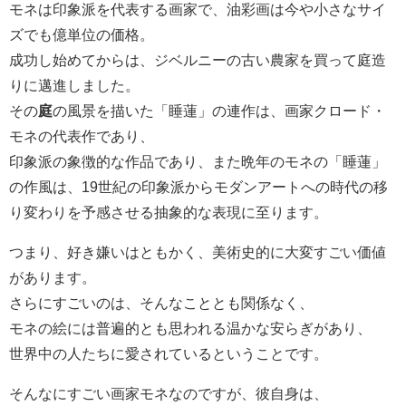
モネは印象派を代表する画家で、油彩画は今や小さなサイ
ズでも億単位の価格。
成功し始めてからは、ジベルニーの古い農家を買って庭造
りに邁進しました。
その
庭
の風景を描いた「睡蓮」の連作は、画家クロード・
モネの代表作であり、
印象派の象徴的な作品であり、また晩年のモネの「睡蓮」
の作風は、19世紀の印象派からモダンアートへの時代の移
り変わりを予感させる抽象的な表現に至ります。
つまり、好き嫌いはともかく、美術史的に大変すごい価値
があります。
さらにすごいのは、そんなこととも関係なく、
モネの絵には普遍的とも思われる温かな安らぎがあり、
世界中の人たちに愛されているということです。
そんなにすごい画家モネなのですが、彼自身は、