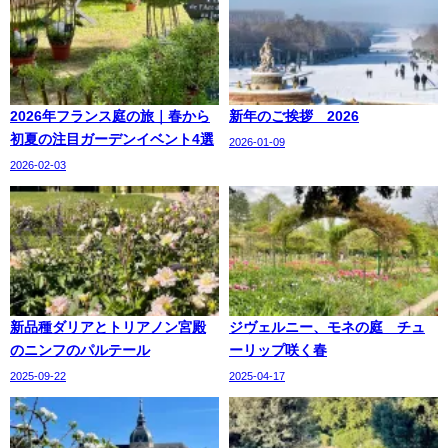
2026年フランス庭の旅｜春から
新年のご挨拶 2026
初夏の注目ガーデンイベント4選
2026-01-09
2026-02-03
新品種ダリアとトリアノン宮殿
ジヴェルニー、モネの庭 チュ
のニンフのパルテール
ーリップ咲く春
2025-09-22
2025-04-17