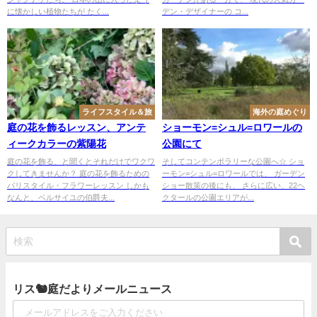
に懐かしい植物たちが たく...
デン・デザイナーの コ...
ライフスタイル＆旅
海外の庭めぐり
庭の花を飾るレッスン、アンテ
ショーモン=シュル=ロワールの
ィークカラーの紫陽花
公園にて
庭の花を飾る、と聞くとそれだけでワクワ
そしてコンテンポラリーな公園へ☆ ショ
クしてきませんか？ 庭の花を飾るための
ーモン=シュル=ロワールでは、 ガーデン
パリスタイル・フラワーレッスン しかも
ショー散策の後にも、 さらに広い、22ヘ
なんと、ベルサイユの伯爵夫...
クタールの公園エリアが...
リス🐿庭だよりメールニュース