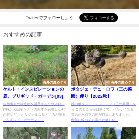
Twitterでフォローしよう
おすすめの記事
海外の庭めぐり
海外の庭めぐり
ケルト・インスピレーションの
ポタジェ・デュ・ロワ（王の菜
庭、ブリギッド・ガーデン[03]
園）便り【2022秋】
自然素材の構造物を活用する〜ウィロー
秋のポタジェ・デュ・ロワ（王の菜園）か
(柳)が大活躍 ケルトの四季を表現した4つ
ら このところ毎日寒くて、ベルサイユも
の庭など、 オリジナルな見どころが光る
気温が氷点下の朝が何日もありました。
ブリギッド・ガーデン、 ...
例年に較べても寒さが厳しい...