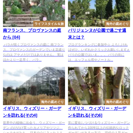
ライフスタイル＆旅
海外の庭めぐり
南フランス、プロヴァンスの庭
パリジェンヌが公園で過ごす週
から [04]
末とは？
バラが咲くプロヴァンスの庭に 南フラン
ブログランキングに参加中☆ よろしけれ
ス、プロヴァンスのガーデンでいま花盛り
ばぜひ、いずれかクリックお願いします♬
なのは アヤメだけではありません。 実は
パリの公園ではいま。。。 パリの街に
ほかより一足早く、バラ...
は、エッフェル塔やノートル...
海外の庭めぐり
海外の庭めぐり
イギリス、ウィズリー・ガーデ
イギリス、ウィズリー・ガーデ
ンを訪れる[その4]
ンを訪れる[その6]
世界中の植物に出会う、ウィズリー・ガー
常に変化しつづけるウィズリー・ガーデン
デン のびのび育ったカメリアやツツジ、
作られてから100年以上の伝統的なロック
シャクナゲたち。 日本の山に入ったよう
ガーデンがある一方で、 現代の人気ガー