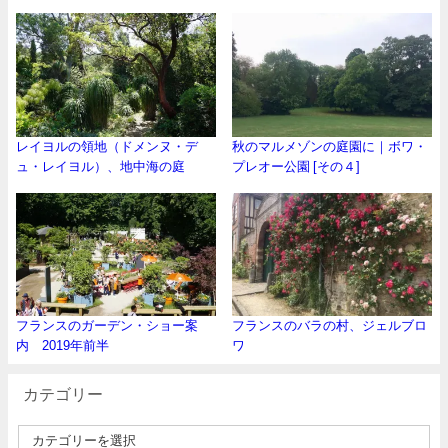
レイヨルの領地（ドメンヌ・デ
秋のマルメゾンの庭園に｜ボワ・
ュ・レイヨル）、地中海の庭
プレオー公園 [その４]
フランスのガーデン・ショー案
フランスのバラの村、ジェルブロ
内 2019年前半
ワ
カテゴリー