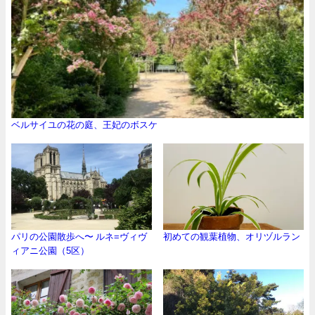
ベルサイユの花の庭、王妃のボスケ
パリの公園散歩へ〜 ルネ=ヴィヴ
初めての観葉植物、オリヅルラン
ィアニ公園（5区）