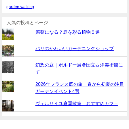
garden walking
人気の投稿とページ
媚薬になる？庭を彩る植物５選
パリのかわいいガーデニングショップ
幻想の庭｜ボルドー展＠国立西洋美術館に
て
2026年フランス庭の旅｜春から初夏の注目
ガーデンイベント4選
ヴェルサイユ庭園散策 おすすめカフェ