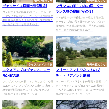
海外の庭めぐり
海外の庭めぐり
ヴェルサイユ庭園の壺型彫刻
フランスの美しい水の庭、クー
ランス城の庭園 [その３]
ヴェルサイユの庭園彫刻 フォーマル・ガ
ーデンに欠かせない、ヴェルサイユ庭園の
木々が織りなす時間の旅を感じる散歩道
要所要所を飾る大理石やブロンズの彫像た
クーランス城の考え抜かれた シンプルの
ち。なかには、オリジナルは...
極致のごとき緑の散歩道。 手入れの簡易
さと、元々の構造に光をあて...
ライフスタイル＆旅
海外の庭めぐり
エクスアンプロヴァンス、コー
マリー・アントワネットのプ
モン館の庭
チ・トリアノンと庭園
プロヴァンスの休日、ということで、今日
マリー・アントワネットの離宮と庭園、プ
はエクスアンプロヴァンスの街へ。家から
チ・トリアノンは ヴェルサイユ宮殿の中
車で1時間弱のエクスアンプロヴァンス
でも人気スポットです。 きらびやかな装
（略称エクス）は南フランス、...
飾のすべてがパワーゲーム的...