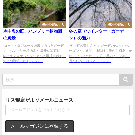
海外の庭めぐり
海外の庭めぐり
地中海の庭、ハンブリー植物園
冬の庭（ウインター・ガーデ
の風景
ン）の魅力
コート・ダジュールの海に面したガーデ
冬の庭の美しさとは ガーデンのハイ・シ
ン、ハンブリー植物園へ 表紙の写真は、
ーズンといえば、通常は、春から初夏にか
南フランスからイタリアへの国境を越えて
けてでしょうか。 ２月（早いところは１
すぐの海沿いにある ハン...
月からも）のスノードロッ...
リス🐿庭だよりメールニュース