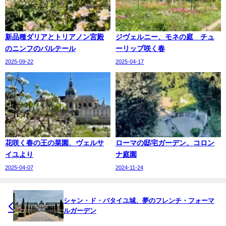
新品種ダリアとトリアノン宮殿
ジヴェルニー、モネの庭 チュ
のニンフのパルテール
ーリップ咲く春
2025-09-22
2025-04-17
花咲く春の王の菜園、ヴェルサ
ローマの邸宅ガーデン、コロン
イユより
ナ庭園
2025-04-07
2024-11-24
シャン・ド・バタイユ城、夢のフレンチ・フォーマ
ルガーデン