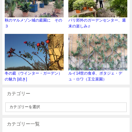
秋のマルメゾン城の庭園に その
パリ郊外のガーデンセンター、週
３
末の楽しみ♫
冬の庭（ウインター・ガーデン）
ルイ14世の食卓、ポタジェ・デ
の魅力 [続き]
ュ・ロワ（王立菜園）
カテゴリー
カテゴリー一覧