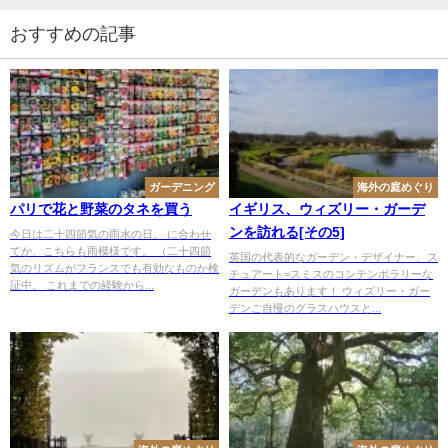
おすすめの記事
ガーデニング
海外の庭めぐり
パリで花と野菜のタネを買う
イギリス、ウィズリー・ガーデ
ンを訪れる[その5]
今日は二十四節気の雨水の日。 に合わせ
てか、こちらも雨模様です。 （二十四節
英国の代表的なガーデン・デザイナー、ス
気のリズムがフランスでも有効なものか検
チュアート=スミスのコンテンポラリーな
証中。 これまでの経験から...
ガーデンもあります！ ウィズリー・ガー
デンご自慢のグラスハウスと...