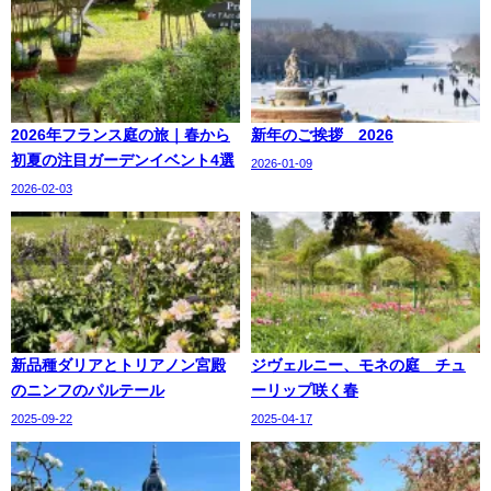
2026年フランス庭の旅｜春から
新年のご挨拶 2026
初夏の注目ガーデンイベント4選
2026-01-09
2026-02-03
新品種ダリアとトリアノン宮殿
ジヴェルニー、モネの庭 チュ
のニンフのパルテール
ーリップ咲く春
2025-09-22
2025-04-17