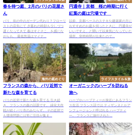
春を待つ庭、2月のパリの花屋さ
円通寺｜京都 桜の時期に行く
ん
紅葉の庭は穴場です
パリ、街の中のガーデン代わり？フローリ
以前、京都ベースのステキな建築家の方に
ストの店先にて 夕暮れの時刻も少しづつ
おすすめのお庭を伺ったときに、円通寺が
遅くなってきて 春はすぐそこ、を感じな
いいですよ、と聞いて以来気になっていた
がらも、 最低気温はマイナ...
場所。突然時間が出来たので...
海外の庭めぐり
ライフスタイル＆旅
フランスの森から、パリ近郊で
オーガニックのハーブを訪ねる
新たな森を育てる
旅へ
パリの近郊で新たな森を育てる 引き続
ハーブやハーブティーが身近にあるフラン
き、フランスの森の話題です。 緑化大作
ス生活 フランス語では ティザンヌとかア
戦が続くパリ市のみならず、 その近郊で
ンフュージョンと呼ばれる ハーブティ
も環境問題には常に注目が集ま...
ー。 フランスに旅行された...