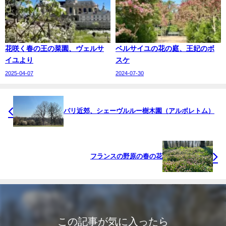
花咲く春の王の菜園、ヴェルサ
ベルサイユの花の庭、王妃のボ
イユより
スケ
2025-04-07
2024-07-30
パリ近郊、シェーヴルルー樹木園（アルボレトム）
フランスの野原の春の花
この記事が気に入ったら