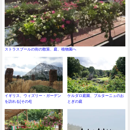
ストラスブールの街の散策、庭、植物園へ
イギリス、ウィズリー・ガーデン
ケルダロ庭園、ブルターニュのお
を訪れる[その4]
とぎの庭