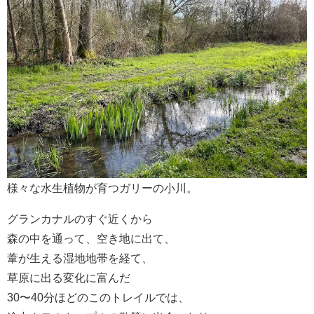
様々な水生植物が育つガリーの小川。
グランカナルのすぐ近くから
森の中を通って、空き地に出て、
葦が生える湿地地帯を経て、
草原に出る変化に富んだ
30〜40分ほどのこのトレイルでは、