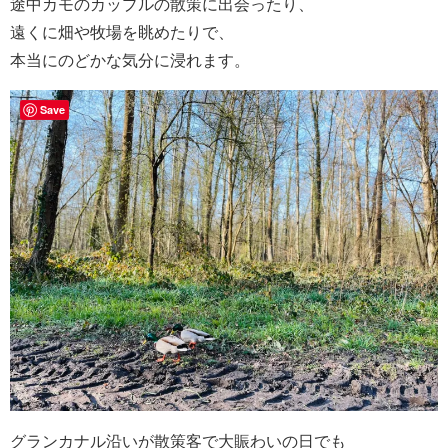
途中カモのカップルの散策に出会ったり、
遠くに畑や牧場を眺めたりで、
本当にのどかな気分に浸れます。
Save
グランカナル沿いが散策客で大賑わいの日でも