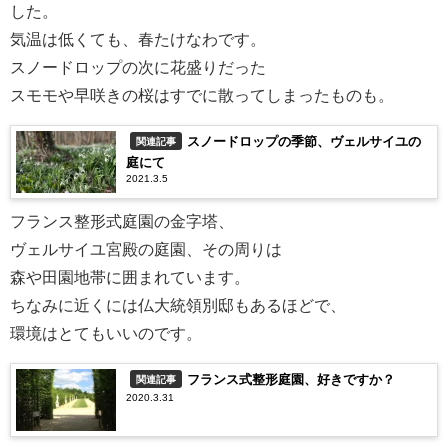
した。
気温は低くても、春たけなわです。
スノードロップの次に花盛りだった
スモモや早咲きの桜はすでに散ってしまったものも。
スノードロップの季節、ヴェルサイユの
関連記事
庭にて
2021.3.5
フランス整形式庭園の金字塔、
ヴェルサイユ宮殿の庭園、その周りは
森や田園地帯に囲まれています。
ちなみに近くには仏大統領別邸もあるほどで、
環境はとてもいいのです。
フランス式整形庭園、好きですか？
関連記事
2020.3.31