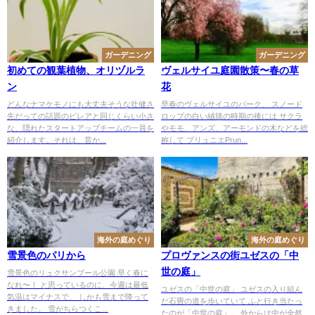
ガーデニング
ガーデニング
初めての観葉植物、オリヅルラ
ヴェルサイユ庭園散策〜春の草
ン
花
どんなナマケモノにも大丈夫そうな壮健さ
早春のヴェルサイユのパーク、 スノード
先だっての話題のピレアと同じくらい小さ
ロップの白い絨毯の時期の後には サクラ
な、隠れたスタートアップチームの一員を
やモモ、アンズ、アーモンドの木などを総
紹介します。それは、昔か...
称して プリュニエPrun...
海外の庭めぐり
海外の庭めぐり
雪景色のパリから
プロヴァンスの街ユゼスの「中
世の庭」
雪景色のリュクサンブール公園 早く春に
なれ〜！ と思っているのに、今週は最低
ユゼスの「中世の庭」 ユゼスの入り組ん
気温はマイナスで、 しかも雪まで降って
だ石畳の道を歩いていて ふと行き当たっ
きました。 雪がちらつくこ...
たのが「中世の庭」。 外からは中が全然