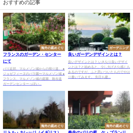
おすすめの記事
海外の庭めぐり
ガーデニング
フランスのガーデン・センター
良いガーデンデザインとは？
にて
良いデザインとは？ いきなり良いデザイ
ンとは？と始めると、少し大げさな感じも
パリ近郊、マルメゾン城からの帰り道、 ●
あるのですが、ふと思いついたものでやは
ジョゼフィーヌのバラ園〜マルメゾン城 ●
り書いてみます。 先日も建...
フランス、マルメゾン城の庭園、散歩道
ガーデンセンターっぽい...
海外の庭めぐり
海外の庭めぐり
リトル・カレッジ（イギリス）
春先のパリの庭、ケ・ブランリ