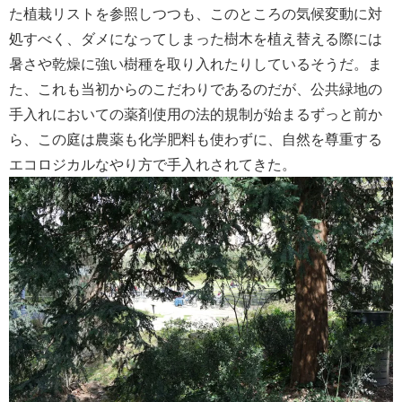
た植栽リストを参照しつつも、このところの気候変動に対
処すべく、ダメになってしまった樹木を植え替える際には
暑さや乾燥に強い樹種を取り入れたりしているそうだ。ま
た、これも当初からのこだわりであるのだが、公共緑地の
手入れにおいての薬剤使用の法的規制が始まるずっと前か
ら、この庭は農薬も化学肥料も使わずに、自然を尊重する
エコロジカルなやり方で手入れされてきた。