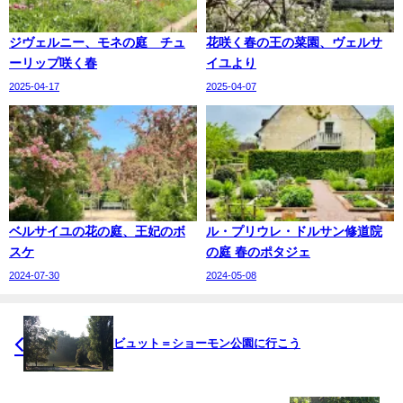
ジヴェルニー、モネの庭 チュ
花咲く春の王の菜園、ヴェルサ
ーリップ咲く春
イユより
2025-04-17
2025-04-07
ベルサイユの花の庭、王妃のボ
ル・プリウレ・ドルサン修道院
スケ
の庭 春のポタジェ
2024-07-30
2024-05-08
ビュット＝ショーモン公園に行こう