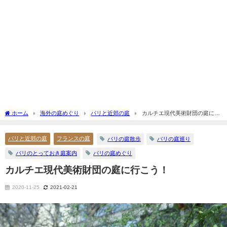
ホーム
海外の庭めぐり
パリと近郊の庭
カルチエ現代美術財団の庭に行
こう！
パリと近郊の庭
フランスの庭
パリの庭散歩
パリの庭巡り
パリのとっておき庭案内
パリの庭めぐり
カルチエ現代美術財団の庭に行こう！
2020-11-25
2021-02-21