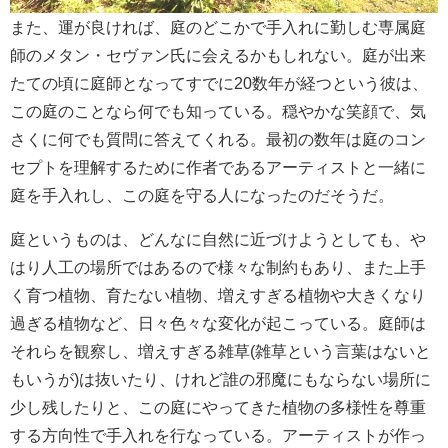
また、運が良ければ、庭のどこかで手入れに勤しむ専属庭
師のメタン・セヴァン氏に会えるかもしれない。庭が出来
たての頃に庭師となってすでに20数年が経つという彼は、
この庭のことなら何でも知っている。穏やかな笑顔で、気
さくに何でも質問に答えてくれる。最初の数年は庭のコン
セプトを理解するために作者であるアーティストと一緒に
庭を手入れし、この庭を守る人になったのだそうだ。
庭というものは、どんなに自然に近づけようとしても、や
はり人工の場所ではあるので様々な制約もあり、また上手
く育つ植物、育たない植物、増えすぎる植物や大きくなり
過ぎる植物など、日々色々な変化が起こっている。庭師は
それらを観察し、増えすぎる雑草(雑草という言葉はないと
もいうが)は抜いたり、けれど誰の邪魔にもならない場所に
少し残したりと、この庭にやってきた植物の多様性を尊重
する方向性で手入れを行なっている。アーティストが作っ