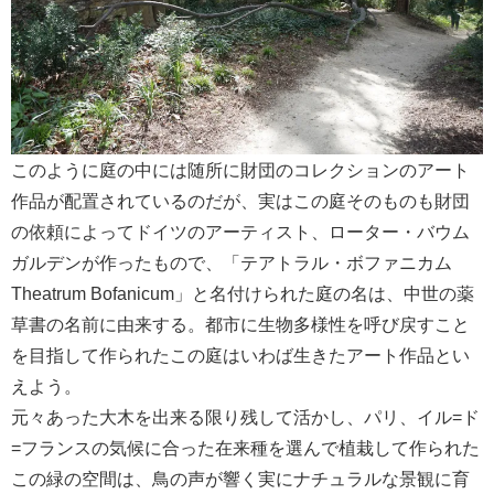
このように庭の中には随所に財団のコレクションのアート
作品が配置されているのだが、実はこの庭そのものも財団
の依頼によってドイツのアーティスト、ローター・バウム
ガルデンが作ったもので、「テアトラル・ボファニカム
Theatrum Bofanicum」と名付けられた庭の名は、中世の薬
草書の名前に由来する。都市に生物多様性を呼び戻すこと
を目指して作られたこの庭はいわば生きたアート作品とい
えよう。
元々あった大木を出来る限り残して活かし、パリ、イル=ド
=フランスの気候に合った在来種を選んで植栽して作られた
この緑の空間は、鳥の声が響く実にナチュラルな景観に育