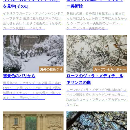
を見学[その1]
ー美術館
イギリスでガーデン・デザインやランドス
冬枯れの庭、春を告げる花木たち 前回行
ケープを学ぶ 遠景に立ち並ぶ木々の取り
った時にはなんと休館日で中に入れなかっ
合わせも美しく まさに絵画のような冬の
た ケ・ブランリー美術館のガーデン、
ガーデン風景は、 イギリス...
ケ・ブランリー美術館の庭 ...
海外の庭めぐり
ガーデン＆カルチャー
雪景色のパリから
ローマのヴィラ・メディチ、ル
ネサンスの庭
雪景色のリュクサンブール公園 早く春に
なれ〜！ と思っているのに、今週は最低
ローマのヴィラ・メディチ(Villa Medici) ス
気温はマイナスで、 しかも雪まで降って
ペイン階段を登りきったピンチョの丘に、
きました。 雪がちらつくこ...
現在は在ローマ・フランス・アカデミーと
なって...