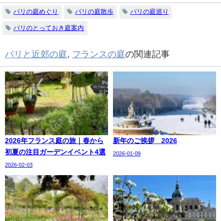
パリの庭めぐり
パリの庭散歩
パリの庭巡り
パリのとっておき庭案内
パリと近郊の庭
,
フランスの庭
の関連記事
2026年フランス庭の旅｜春から
新年のご挨拶 2026
初夏の注目ガーデンイベント4選
2026-01-09
2026-02-03