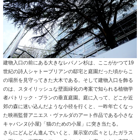
建物入口の前にある大きなレバノン杉は、ここがかつて19
世紀の詩人シャトーブリアンの邸宅と庭園だった頃からこ
の場所を見守ってきた大木である。そして建物入口を飾る
のは、スタイリッシュな壁面緑化の考案で知られる植物学
者パトリック・ブランの垂直庭園。庭に入って、どこか近
郊の森に迷い込んだような小径を行くと、一昨年亡くなっ
た映画監督アニエス・ヴァルダのアート作品である小さな
キャバンヌ(小屋)「猫のための小屋」に突き当たる。
さらにどんどん進んでいくと、展示室の広々としたガラス