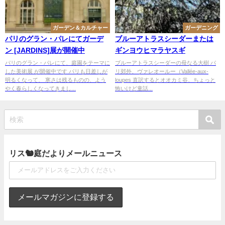
ガーデン＆カルチャー
ガーデニング
パリのグラン・パレにてガーデ
ブルーアトラスシーダーまたは
ン [JARDINS]展が開催中
ギンヨウヒマラヤスギ
パリのグラン・パレにて、庭園をテーマに
ブルーアトラスシーダーの母なる大樹 パ
した美術展 が開催中です パリも日差しが
リ郊外、ヴァレオールー（Vallée-aux-
明るくなって、 寒さは残るものの、よう
loupes 直訳するとオオカミ谷、ちょっと
やく春らしくなってきまし...
怖いけど童話...
リス🐿庭だよりメールニュース