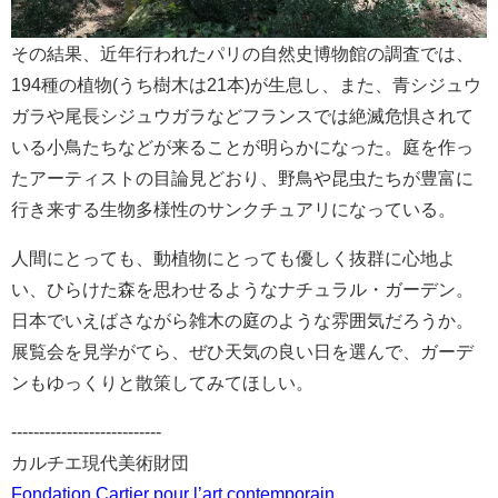
その結果、近年行われたパリの自然史博物館の調査では、
194種の植物(うち樹木は21本)が生息し、また、青シジュウ
ガラや尾長シジュウガラなどフランスでは絶滅危惧されて
いる小鳥たちなどが来ることが明らかになった。庭を作っ
たアーティストの目論見どおり、野鳥や昆虫たちが豊富に
行き来する生物多様性のサンクチュアリになっている。
人間にとっても、動植物にとっても優しく抜群に心地よ
い、ひらけた森を思わせるようなナチュラル・ガーデン。
日本でいえばさながら雑木の庭のような雰囲気だろうか。
展覧会を見学がてら、ぜひ天気の良い日を選んで、ガーデ
ンもゆっくりと散策してみてほしい。
---------------------------
カルチエ現代美術財団
Fondation Cartier pour l’art contemporain