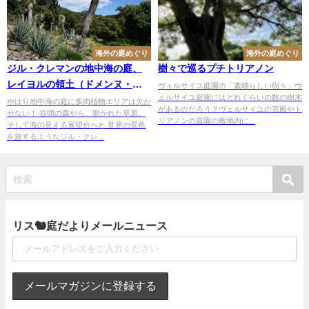
海外の庭めぐり
海外の庭めぐり
ジル・クレマンの地中海の庭、
樹々で巡るプチトリアノン
レイヨルの領土（ドメンヌ・デ
ヴェルサイユ庭園の「素晴らしい樹々」ヴ
ェルサイユ庭園にはどれくらいの数の樹木
ュ・レイヨル）その５
やはり地中海の庭に多肉植物エリアは欠か
があるのだろう？ヴェルサイユの宮殿やト
せない！ 谷間の森やら、開かれた草原、
リアノンの庭園の敷地内に...
そして海の見える展望台へと 世界の景色
を旅するようなジル・クレ...
リス🐿庭だよりメールニュース