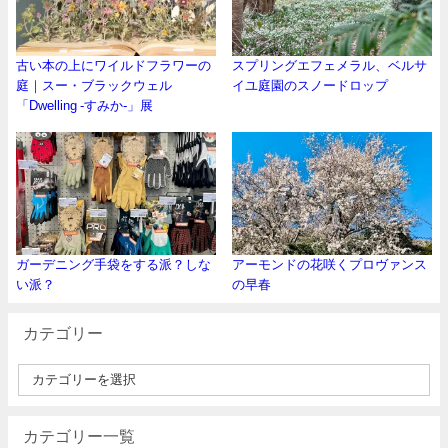
古い本の上にワイルドフラワーの
スプリングエフェメラル、ベルサ
庭｜スー・ブラックウェル
イユ庭園のスノードロップ
「Dwelling -すみか-」展
ガーデニング手袋をする派？しな
アーモンドの花咲くプロヴァンス
い派？
の早春
カテゴリー
カテゴリー一覧