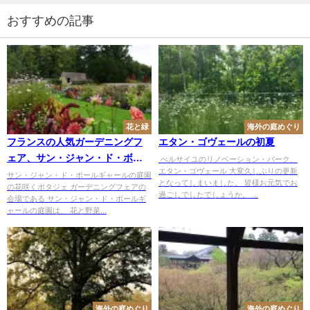
おすすめの記事
花と緑
海外の庭めぐり
フランスの人気ガーデニングフ
エタン・ゴヴェールの初夏
ェア、サン・ジャン・ド・ボー
べルサイユのリノベーション・パーク、
エタン・ゴヴェール 大変久しぶりの更新
ルギャール[3]
サン・ジャン・ド・ボールギャールの庭園
となってしまいました。 皆様お元気でお
の花咲くポタジェ ガーデニングフェアの
過ごしでしたでしょうか。 ...
会場である サン・ジャン・ド・ボールギ
ャールの庭園は、 花と野菜...
海外の庭めぐり
海外の庭めぐり