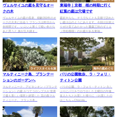
ヴェルサイユの庭を見守るオー
東福寺｜京都 桜の時期に行く
クの木
紅葉の庭は穴場です
ヴェルサイユの庭の長老、樹齢350年のオ
庭好きなら、そうでなくとも京都で訪れた
ークの大木に出会う フランスは昨日から
い庭は山のようにあります。今回は以前よ
冬時間です。 いよいよ寒くて暗い冬だな
りぜひ見てみたかった重森三玲のダミエ
あと思うと 身が引き締ま...
（市松模様）のお庭がある東福...
ライフスタイル＆旅
海外の庭めぐり
マルティニーク島、プランテー
パリの公園散歩、ラ・フォリ・
ションのガーデンへ
ティトン公園
マルティニーク、アビタシオン（プランテ
パリの公園、ラ・フォリ・ティトン 久し
ーション）の庭 かつてコロンブスが 世界
ぶりにパリをウロウロした土曜日の午後、
で最も美しい場所と絶賛した 花の島マル
友人たちとお茶した帰りに （お茶したの
ティニーク。 フランス本...
はこちら→Chocola...