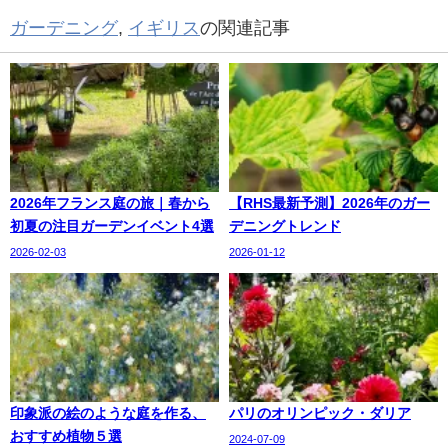
ガーデニング
,
イギリス
の関連記事
2026年フランス庭の旅｜春から
【RHS最新予測】2026年のガー
初夏の注目ガーデンイベント4選
デニングトレンド
2026-02-03
2026-01-12
印象派の絵のような庭を作る、
パリのオリンピック・ダリア
おすすめ植物５選
2024-07-09