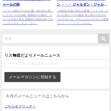
ゥールの街
ン ・・・ ジャルダン・ジャルダ
ン2018
↑トゥール駅のそばの公園、朝の光が美し
（表紙の写真は南仏の庭園、ドメンヌ・ド
い フランスの古城と庭園巡りの拠点、ト
ルベに咲くバラの風景 良い香りのするオ
ゥールの街を散歩 装飾的な野菜の庭(ポタ
ールドローズ、ナチュラルな佇まいが素敵
ジェまたはキッチン・ガー...
でした。） パリでシャネル...
リス🐿庭だよりメールニュース
今月のメールニュースはこちらから
こちらをクリック！