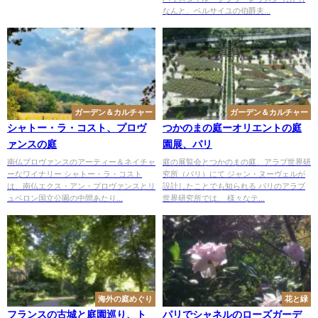
なんと、ベルサイユの伯爵夫...
ガーデン＆カルチャー
ガーデン＆カルチャー
シャトー・ラ・コスト、プロヴ
つかのまの庭ーオリエントの庭
ァンスの庭
園展、パリ
南仏プロヴァンスのアーティー＆ネイチャ
庭の展覧会とつかのまの庭、アラブ世界研
ーなワイナリー シャトー・ラ・コスト
究所（パリ）にて ジャン・ヌーヴェルが
は、南仏エクス・アン・プロヴァンスとリ
設計したことでも知られる パリのアラブ
ュベロン国立公園の中間あたり...
世界研究所では、 様々なテ...
海外の庭めぐり
花と緑
フランスの古城と庭園巡り、ト
パリでシャネルのローズガーデ