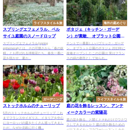
ライフスタイル＆旅
海外の庭めぐり
スプリングエフェメラル、ベル
ポタジェ（キッチン・ガーデ
サイユ庭園のスノードロップ
ン）が素敵、 オブラット公園の
ファミリーガーデン
スプリングエフェメラル(spring
ナントで一番新しいパブリック・ガーデ
ephemeral)とは、その可憐さから「春の妖
ン、オブラット公園のポタジェ 2013年に
精」とも呼ばれる球根花たち。春先一番に
改修オープンしたこの公園は 実はフラン
花を咲かせ、夏か...
スの緑の都市として知られ...
ガーデニング
ライフスタイル＆旅
ストックホルムのチューリップ
庭の花を飾るレッスン、アンテ
ィークカラーの紫陽花
5月のストックホルムのチューリップ これ
までフランスやイギリス、イタリアを中心
庭の花を飾る、と聞くとそれだけでワクワ
にヨーロッパの庭をたくさん巡ってきまし
クしてきませんか？ 庭の花を飾るための
たが、なぜか北欧に行く機...
パリスタイル・フラワーレッスン しかも