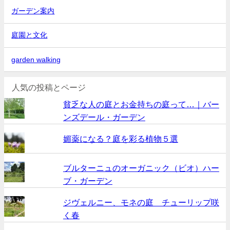
ガーデン案内
庭園と文化
garden walking
人気の投稿とページ
貧乏な人の庭とお金持ちの庭って…｜バー
ンズデール・ガーデン
媚薬になる？庭を彩る植物５選
ブルターニュのオーガニック（ビオ）ハー
ブ・ガーデン
ジヴェルニー、モネの庭 チューリップ咲
く春