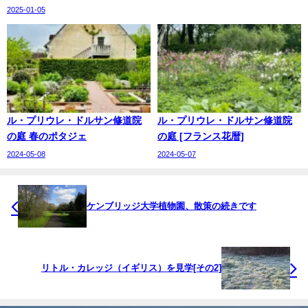
2025-01-05
ル・プリウレ・ドルサン修道院
ル・プリウレ・ドルサン修道院
の庭 春のポタジェ
の庭 [フランス花暦]
2024-05-08
2024-05-07
ケンブリッジ大学植物園、散策の続きです
リトル・カレッジ（イギリス）を見学[その2]