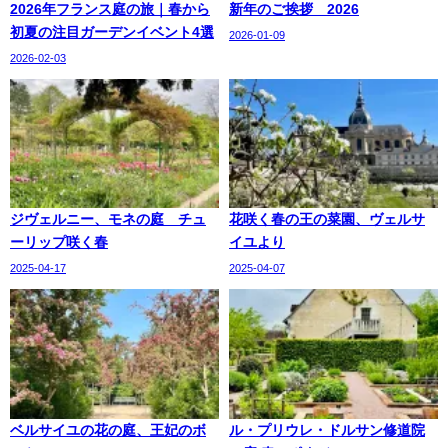
2026年フランス庭の旅｜春から
新年のご挨拶 2026
初夏の注目ガーデンイベント4選
2026-01-09
2026-02-03
ジヴェルニー、モネの庭 チュ
花咲く春の王の菜園、ヴェルサ
ーリップ咲く春
イユより
2025-04-17
2025-04-07
ベルサイユの花の庭、王妃のボ
ル・プリウレ・ドルサン修道院