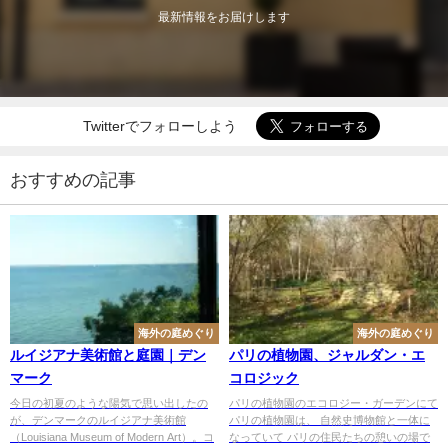
最新情報をお届けします
Twitterでフォローしよう
おすすめの記事
海外の庭めぐり
海外の庭めぐり
ルイジアナ美術館と庭園｜デン
パリの植物園、ジャルダン・エ
マーク
コロジック
今日の初夏のような陽気で思い出したの
パリの植物園のエコロジー・ガーデンにて
が、デンマークのルイジアナ美術館
パリの植物園は、 自然史博物館と一体に
（Louisiana Museum of Modern Art）。コ
なっていて パリの住民たちの憩いの場で