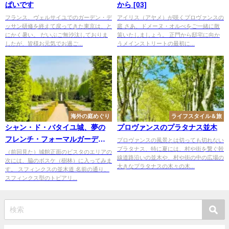
ぱいです
から [03]
フランス、ヴェルサイユでのガーデン・デ
アイリス（アヤメ）が咲くプロヴァンスの
ッサン研修を終えて戻ってきた東京は、と
庭 さあ、ドメーヌ・オルべをご一緒に散
にかく暑い。 だいぶご無沙汰しておりま
策いたしましょう。 正門から邸宅に向か
したが、皆様お元気でお過ご...
うメインストリートの最初に...
海外の庭めぐり
ライフスタイル＆旅
シャン・ド・バタイユ城、夢の
プロヴァンスのプラタナス並木
フレンチ・フォーマルガーデン
プロヴァンスの風景とは切っても切れない
プラタナス、特に夏には、村や街を繋ぐ幹
｜２
（前回見た）城館正面のビスタのエリアの
線道路沿いの並木や、村や街の中の広場の
次には、脇のボスケ（樹林）に入ってみま
大きなプラタナスの木々の木...
す。 スフィンクスの並木道 名前の通り、
スフィンクス型のトピアリ...