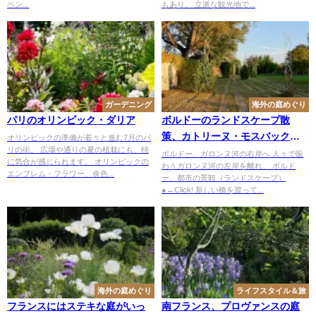
ペン...
もあり、 立派な観光地で...
ガーデニング
海外の庭めぐり
パリのオリンピック・ダリア
ボルドーのランドスケープ散
策、カトリーヌ・モスバックの
オリンピックの準備が着々と進む7月のパ
リの街。 広場や通りの夏の植栽にも、特
植物園へ
ボルドー、ガロンヌ河の右岸へ 人々で賑
に気合が感じられます。 オリンピックの
わうガロンヌ河の左岸を離れ、 ボルド
エンブレム・フラワー、炎色...
ー、都市の景観（ランドスケープ）
●←Click! 新しい橋を渡って...
海外の庭めぐり
ライフスタイル＆旅
フランスにはステキな庭がいっ
南フランス、プロヴァンスの庭