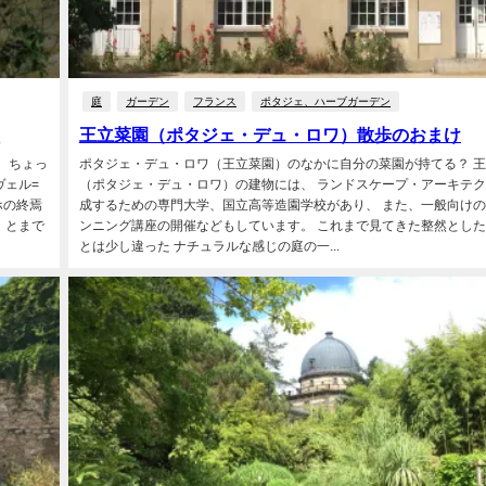
庭
ガーデン
フランス
ポタジェ、ハーブガーデン
て
王立菜園（ポタジェ・デュ・ロワ）散歩のおまけ
 ちょっ
ポタジェ・デュ・ロワ（王立菜園）のなかに自分の菜園が持てる？ 
ヴェル=
（ポタジェ・デュ・ロワ）の建物には、 ランドスケープ・アーキテ
ホの終焉
成するための専門大学、国立高等造園学校があり、 また、一般向け
」とまで
ンニング講座の開催などもしています。 これまで見てきた整然とし
とは少し違った ナチュラルな感じの庭の一...