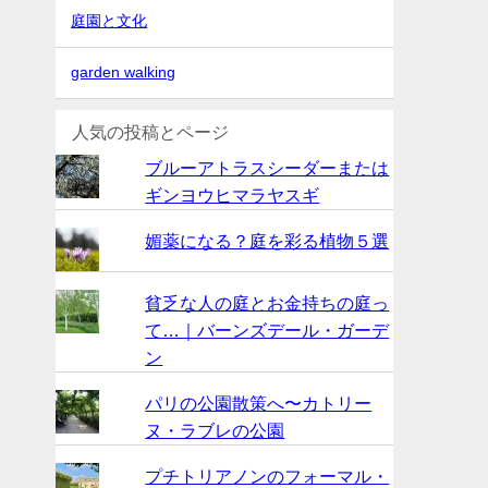
庭園と文化
garden walking
人気の投稿とページ
ブルーアトラスシーダーまたは
ギンヨウヒマラヤスギ
媚薬になる？庭を彩る植物５選
貧乏な人の庭とお金持ちの庭っ
て…｜バーンズデール・ガーデ
ン
パリの公園散策へ〜カトリー
ヌ・ラブレの公園
プチトリアノンのフォーマル・