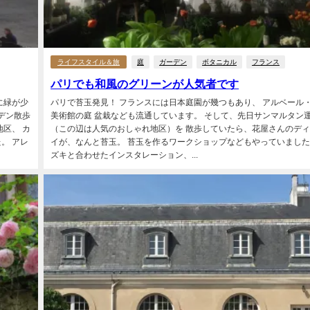
ライフスタイル＆旅
庭
ガーデン
ボタニカル
フランス
パリでも和風のグリーンが人気者です
に緑が少
パリで苔玉発見！ フランスには日本庭園が幾つもあり、 アルベール
デン散歩
美術館の庭 盆栽なども流通しています。 そして、先日サンマルタン
区、 カ
（この辺は人気のおしゃれ地区）を 散歩していたら、花屋さんのデ
。 アレ
イが、なんと苔玉。 苔玉を作るワークショップなどもやっていました
ズキと合わせたインスタレーション、...