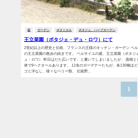
庭
ガーデン
ボタニカル
ポタジェ、ハーブガーデン
王立菜園（ポタジェ・デュ・ロワ）にて
2世紀以上の歴史と伝統、フランスの王様のキッチン・ガーデン ベ
の王立菜園の散歩の続きです。 ベルサイユの庭、王立菜園（ポタジ
ュ・ロワ） 昨日はだた広いです、と書いてしまいましたが、 面積と
体で9ヘクタールあります。 12名のガーデナーたちが、各130種ほ
ゴと洋なし、様々なベリー類、 伝統野...
1