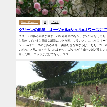
海外の庭めぐり
庭
ゴッホ
グリーンの風景、オーヴェル=シュル=オワーズに
グリーンのある素敵な風景、パリ郊外 庭のなか、まで行かなくても、
と散歩していると素敵な風景にであう国、フランス。 こちらはオー
シュル=オワーズのとある道端。 美術好きな方ならば、 ああ、ゴッ
の地ね、と思い出すかもしれません。 ゴッホが「厳かなほど美しい
言った町、 ゴッホがだけでなく、コロ...