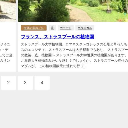
海外の庭めぐり
庭
ガーデン
ボタニカル
フランス、ストラスブールの植物園
ルサイユ
ストラスブール大学植物園、ロマネスク〜ゴシックの石彫と草花たち
ェ・デ
スのエコシティ、ストラスブールは大学都市でもあり、 ストラスブ
しては全
の散策、庭、植物園へ ストラスブール大学附属の植物園があります。
どのリン
北海道大学植物園みたいな感じ？でしょうか。 ストラスブール在住
マダムが、 この植物園散策に連れて行っ...
2
3
4