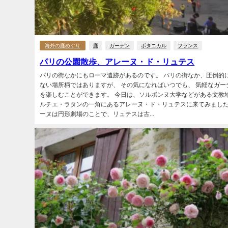
海外の庭めぐり
庭
ガーデン
ボタニカル
フランス
パリの公園散歩、アレーヌ・ド・リュテス
パリの街なかにもローマ遺跡があるのです。 パリの街なか、圧倒的
ない場所柄ではありますが、 その気になればいつでも、 気軽なガー
を楽しむことができます。 今日は、ソルボンヌ大学などがある文教地
ルチエ・ラタンの一角にあるアレーヌ・ド・リュテスに来てみました
ーヌは円形劇場のことで、リュテスは古...