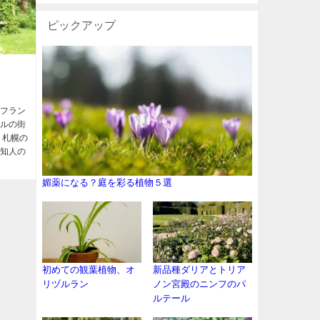
ピックアップ
 フラン
ールの街
 札幌の
の知人の
媚薬になる？庭を彩る植物５選
初めての観葉植物、オ
新品種ダリアとトリア
リヅルラン
ノン宮殿のニンフのパ
ルテール