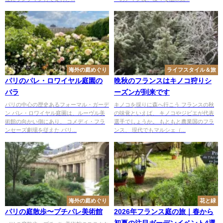
海外の庭めぐり
ライフスタイル＆旅
パリのパレ・ロワイヤル庭園の
晩秋のフランスはキノコ狩りシ
バラ
ーズンが到来です
パリの中心の歴史あるフォーマル・ガーデ
キノコを採りに森へ行こう フランスの秋
ン パレ・ロワイヤル庭園は、ルーヴル美
の味覚といえば、 キノコやジビエが代表
術館の向かい側にあり、 コメディ・フラ
選手でしょうか。 もともと農業国のフラ
ンセーズ劇場を従えた パリ...
ンス、 現代でもマルシェ（...
海外の庭めぐり
花と緑
パリの庭散歩〜プチパレ美術館
2026年フランス庭の旅｜春から