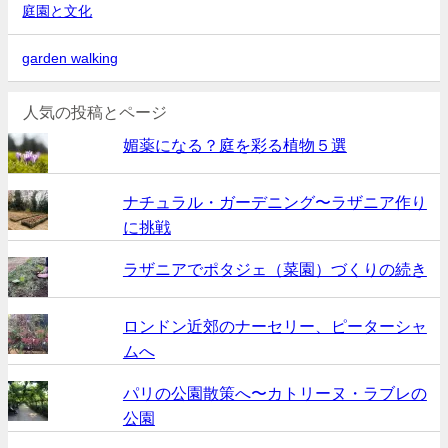
庭園と文化
garden walking
人気の投稿とページ
媚薬になる？庭を彩る植物５選
ナチュラル・ガーデニング〜ラザニア作り
に挑戦
ラザニアでポタジェ（菜園）づくりの続き
ロンドン近郊のナーセリー、ピーターシャ
ムへ
パリの公園散策へ〜カトリーヌ・ラブレの
公園