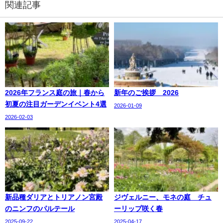
関連記事
2026年フランス庭の旅｜春から
新年のご挨拶 2026
初夏の注目ガーデンイベント4選
2026-01-09
2026-02-03
新品種ダリアとトリアノン宮殿
ジヴェルニー、モネの庭 チュ
のニンフのパルテール
ーリップ咲く春
2025-09-22
2025-04-17