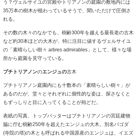
う？ヴェルサイユの宮殿やトリアノンの庭園の敷地内には
35万本の樹木が植わっているそうで、聞いただけで圧倒さ
れる。
その数の木々のなかでも、樹齢300年を越える最長老の古木
など約30本ほどの大木が、特に注目に値するヴェルサイユ
の「素晴らしい樹々 arbres admirables」として、様々な場
所から庭園を見守っている。
プチトリアノン
の
エンジュの
古木
プチトリアノン庭園内にも十数本の「素晴らしい樹々」が
あるのだが、堂々とそれぞれに個性的な姿は、探さなくと
もずっしりと目に入ってくることが殆どだ。
表紙の写真、トップバッターはプチトリアノンの宮廷建物
脇に佇む樹齢250年を超えたエンジュの大木。別名パゴダ
(寺院の塔)の木とも呼ばれる中国原産のエンジュは、イエズ