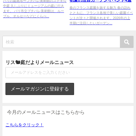
初夏の注目ガーデンイベント4選
パリの庭散歩〜プチパレ美術館のステキな
中庭 久しぶりにミュージアムの庭に行き
春のフランス庭園を旅する魅力 春の訪れ
ます。 パリ市立プチパレ美術館は、ルー
とともに、フランス各地で美しい庭園イベ
ブル、オルセーなどにくらべ...
ントが次々と開催されます。2026年の上
半期に注目したいガーデン...
リス🐿庭だよりメールニュース
今月のメールニュースはこちらから
こちらをクリック！