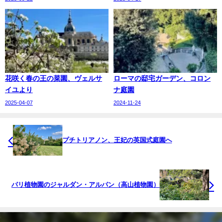
花咲く春の王の菜園、ヴェルサ
ローマの邸宅ガーデン、コロン
イユより
ナ庭園
2025-04-07
2024-11-24
プチトリアノン、王妃の英国式庭園へ
パリ植物園のジャルダン・アルパン（高山植物園）