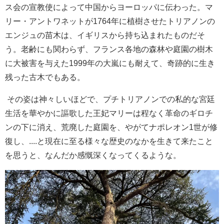
ス会の宣教使によって中国からヨーロッパに伝わった。マ
リー・アントワネットが1764年に植樹させたトリアノンの
エンジュの苗木は、イギリスから持ち込まれたものだそ
う。老齢にも関わらず、フランス各地の森林や庭園の樹木
に大被害を与えた1999年の大嵐にも耐えて、奇跡的に生き
残った古木でもある。
その姿は神々しいほどで、プチトリアノンでの私的な宮廷
生活を華やかに謳歌した王妃マリーは程なく革命のギロチ
ンの下に消え、荒廃した庭園を、やがてナポレオン1世が修
復し、....と現在に至る様々な歴史のなかを生きて来たこと
を思うと、なんだか感慨深くなってくるような。