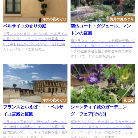
海外の庭めぐり
海外の庭めぐり
ベルサイユの香りの庭
南仏コート・ダジュール、マン
トンの庭園
フランスといえば、香りの国。ベルサイユ
の香りの庭。 フランスといえば香水、と
南フランス、マントンにある植物学者のプ
いう声もあるかと思いますが、 先日ご紹
ライベート・ガーデン ただいま、南フラ
介した ベルサイユ宮殿の広...
ンスの庭園を巡る旅が参加者を募集中で
す！ さて、どんな庭を訪ねる...
海外の庭めぐり
花と緑
フランスといえば・・・ベルサ
シャンティイ城のガーデニン
イユ宮殿と庭園
グ・フェア[その3]
フランスと言えば思い浮かぶものランキン
植物だけでなく、色々楽しめるガーデニン
グ（女性）の調査で、 エッフェル塔、凱
グ・ショー さてさて、シャンティイ城の
旋門に続いて、 ベルサイユ宮殿が堂々第3
ガーデニング・ショーの続きです。 ショ
位にランクインしてました...
ーのメインは、様々な植木類...