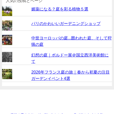
人気の投稿とページ
媚薬になる？庭を彩る植物５選
パリのかわいいガーデニングショップ
中世ヨーロッパの庭...囲われた庭、そして狩
猟の庭
幻想の庭｜ボルドー展＠国立西洋美術館に
て
2026年フランス庭の旅｜春から初夏の注目
ガーデンイベント4選