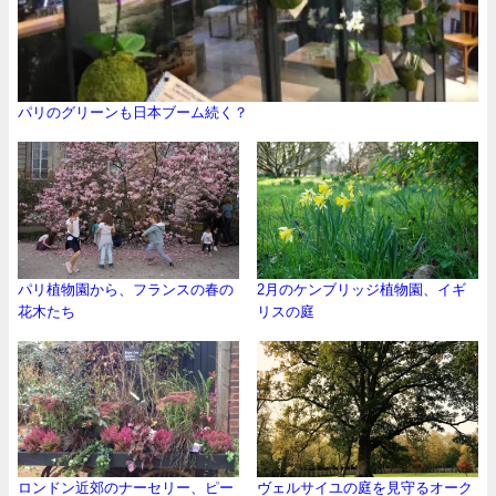
パリのグリーンも日本ブーム続く？
パリ植物園から、フランスの春の
2月のケンブリッジ植物園、イギ
花木たち
リスの庭
ロンドン近郊のナーセリー、ピー
ヴェルサイユの庭を見守るオーク