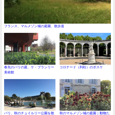
フランス、マルメゾン城の庭園、散歩道
春先のパリの庭、ケ・ブランリー
コロナード（列柱）のボスケ
美術館
パリ、秋のチュイルリー公園を散
秋のマルメゾン城の庭園｜動物た