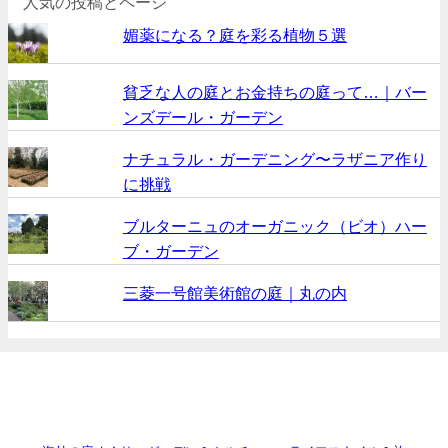
人気の投稿とページ
媚薬になる？庭を彩る植物５選
貧乏な人の庭とお金持ちの庭って…｜バー
ンズデール・ガーデン
ナチュラル・ガーデニング〜ラザニア作り
に挑戦
ブルターニュのオーガニック（ビオ）ハー
ブ・ガーデン
三菱一号館美術館の庭｜丸の内