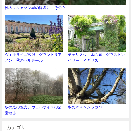
秋のマルメゾン城の庭園に その２
ヴェルサイユ宮殿・グラントリア
チャリスウェルの庭｜グラストン
ノン、秋のパルテール
ベリー、イギリス
冬の庭の魅力、ヴェルサイユの公
冬の木々〜シラカバ
園散歩
カテゴリー