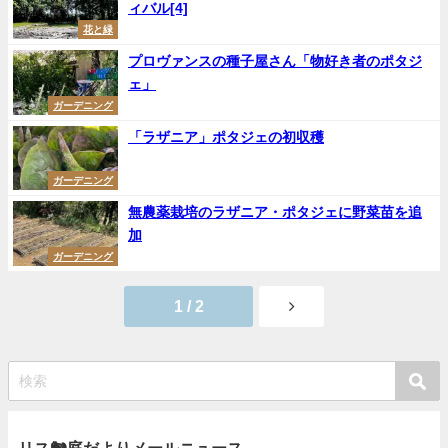
ィバル[4]
花と緑
プロヴァンスの種子屋さん「物好き者のポタジ
ェ」
ガーデニング
「ラザニア」ポタジェの初収穫
ガーデニング
無農薬栽培のラザニア・ポタジェに野菜苗を追
加
ガーデニング
1 / 2