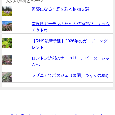
人気の投稿とページ
媚薬になる？庭を彩る植物５選
南欧風ガーデンのための植物選び キョウ
チクトウ
【RHS最新予測】2026年のガーデニングト
レンド
ロンドン近郊のナーセリー、ピーターシャ
ムへ
ラザニアでポタジェ（菜園）づくりの続き