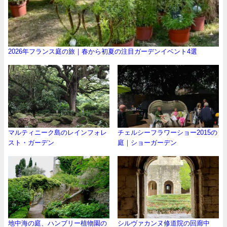
2026年フランス庭の旅｜春から初夏の注目ガーデンイベント4選
マルティニーク島のレインフォレ
チェルシーフラワーショー2015の
スト・ガーデン
庭｜ショーガーデン
地中海の庭、ハンブリー植物園の
シルヴァカンヌ修道院の回廊中