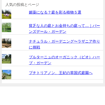
人気の投稿とページ
媚薬になる？庭を彩る植物５選
貧乏な人の庭とお金持ちの庭って…｜バー
ンズデール・ガーデン
ナチュラル・ガーデニング〜ラザニア作り
に挑戦
ブルターニュのオーガニック（ビオ）ハー
ブ・ガーデン
プチトリアノン、王妃の英国式庭園へ