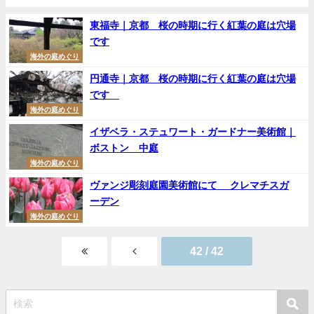
東福寺｜京都 桜の時期に行く紅葉の庭は穴場
です
海外の庭めぐり
円通寺｜京都 桜の時期に行く紅葉の庭は穴場
です
海外の庭めぐり
イザベラ・ステュワート・ガードナー美術館｜
ボストン 中庭
海外の庭めぐり
ヴァンジ彫刻庭園美術館にて クレマチスガ
ーデン
海外の庭めぐり
42 / 42