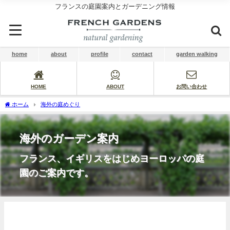
フランスの庭園案内とガーデニング情報
home
about
profile
contact
garden walking
HOME
ABOUT
お問い合わせ
ホーム
海外の庭めぐり
海外のガーデン案内
フランス、イギリスをはじめヨーロッパの庭
園のご案内です。