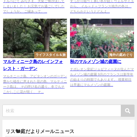
ドルべにて みなさま、大変ご無沙汰して
すっかり暗〜く寒い冬が続くヴェルサイユ
しまいました！ お元気でお過ごしでした
から。 イル＝ド＝フランス地方の冬は、
でしょうか。 ご縁あって、...
どちらかというとどんよ...
ライフスタイル＆旅
海外の庭めぐり
マルティニーク島のレインフォ
秋のマルメゾン城の庭園に
レスト・ガーデン
ナポレオン皇妃ジョゼフィーヌが住んだマ
ルメゾン城の庭園 9月のフランスは新学年
マルチニーク島、アビタシオンのガーデン
の始まりの時期でもあります。 授業初日
豊かな植生に恵まれた花の島、マルティニ
は早速にマルメゾンの庭園...
ーク島は、 その呼び名の通り、冬でもそ
こかしこに花が咲く、 そ...
リス🐿庭だよりメールニュース