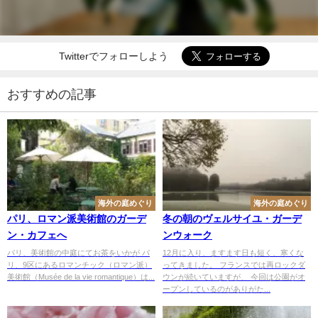
Twitterでフォローしよう
おすすめの記事
海外の庭めぐり
海外の庭めぐり
パリ、ロマン派美術館のガーデ
冬の朝のヴェルサイユ・ガーデ
ン・カフェへ
ンウォーク
パリ、美術館の中庭にてお茶をいかが パ
12月に入り、ますます日も短く、寒くな
リ、9区にあるロマンチック（ロマン派）
ってきました。 フランスでは再ロックダ
美術館（Musée de la vie romantique）は...
ウンが続いていますが、 今回は公園がオ
ープンしているのがありがた...