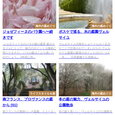
海外の庭めぐり
海外の庭めぐり
ジョゼフィーヌのバラ園へ〜続
ボスケで巡る、水の庭園ヴェル
きです
サイユ
ジョゼフィーヌのバラの庭の風景 庭のス
ヴェルサイユ大噴水ショー とにかく広大
タイルによって、魅力のポイントは微妙に
なことで圧倒されてしまいがちな ヴェル
異なりますが、 バラの庭はどんな感じな
サイユ庭園の鑑賞のポイントのひとつは
のでしょう。 2年前に作...
「水」。 日本庭園でも池泉は...
ライフスタイル＆旅
海外の庭めぐり
南フランス、プロヴァンスの庭
冬の庭の魅力、ヴェルサイユの
から [01]
公園散歩
南フランスの素晴らしき庭園、ドメーヌ・
冬の庭も美しい、ヴェルサイユの公園散歩