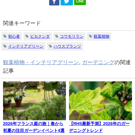
LINE
関連キーワード
初心者
ビカクシダ
コウモリラン
観葉植物
インテリアグリーン
ハウスプランツ
観葉植物・インテリアグリーン
,
ガーデニング
の関連
記事
2026年フランス庭の旅｜春から
【RHS最新予測】2026年のガー
初夏の注目ガーデンイベント4選
デニングトレンド