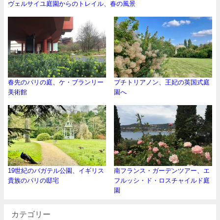
ヴェルサイユ庭園からのトレイル、春の風景
春先のパリの庭、ケ・ブランリー
プチトリアノン、王妃の英国式庭
美術館
園へ
19世紀のバガテル公園、イギリス
南フランス・ガーデンツアー、エ
貴族のパリの邸宅
フルッシ・ド・ロスチャイルド庭
園
カテゴリー