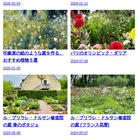
2026-02-03
2026-01-12
印象派の絵のような庭を作る、
パリのオリンピック・ダリア
おすすめ植物５選
2024-07-09
2025-01-05
ル・プリウレ・ドルサン修道院
ル・プリウレ・ドルサン修道院
の庭 春のポタジェ
の庭 [フランス花暦]
2024-05-08
2024-05-07