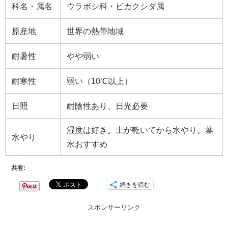
科名・属名
ウラボシ
科・
ビカクシダ
属
原産地
世界の熱帯地域
耐暑性
やや弱い
耐寒性
弱い（10℃以上）
日照
耐陰性あり、日光必要
湿度は好き。土が乾いてから水やり。葉
水やり
水おすすめ
共有:
続きを読む
スポンサーリンク