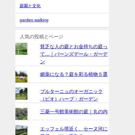
庭園と文化
garden walking
人気の投稿とページ
貧乏な人の庭とお金持ちの庭っ
て…｜バーンズデール・ガーデ
ン
媚薬になる？庭を彩る植物５選
ブルターニュのオーガニック
（ビオ）ハーブ・ガーデン
三菱一号館美術館の庭｜丸の内
エッフェル塔近く、セーヌ河に