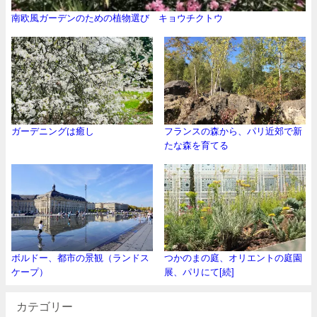
南欧風ガーデンのための植物選び キョウチクトウ
ガーデニングは癒し
フランスの森から、パリ近郊で新
たな森を育てる
ボルドー、都市の景観（ランドス
つかのまの庭、オリエントの庭園
ケープ）
展、パリにて[続]
カテゴリー