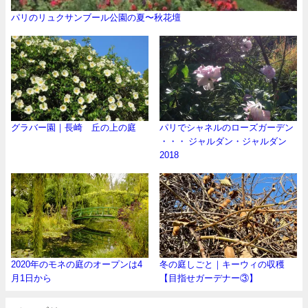
パリのリュクサンブール公園の夏〜秋花壇
グラバー園｜長崎 丘の上の庭
パリでシャネルのローズガーデン
・・・ ジャルダン・ジャルダン
2018
2020年のモネの庭のオープンは4
冬の庭しごと｜キーウィの収穫
月1日から
【目指せガーデナー③】