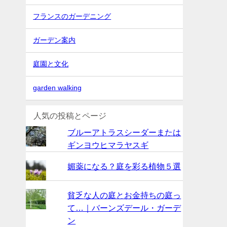
フランスのガーデニング
ガーデン案内
庭園と文化
garden walking
人気の投稿とページ
ブルーアトラスシーダーまたは
ギンヨウヒマラヤスギ
媚薬になる？庭を彩る植物５選
貧乏な人の庭とお金持ちの庭っ
て…｜バーンズデール・ガーデ
ン