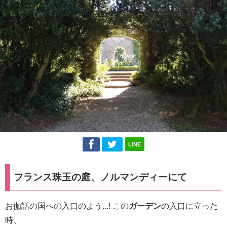
LINE
フランス珠玉の庭、ノルマンディーにて
お伽話の国への入口のよう...! この
ガーデン
の入口に立った
時、