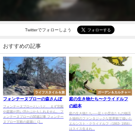
Twitterでフォローしよう
おすすめの記事
ライフスタイル＆旅
ガーデン＆カルチャー
フォンテーヌブローの森さんぽ
庭の生き物たち〜クライドルフ
の絵本
フォンテーヌブローというと、 まず宮殿
や庭園が思い浮かぶかもしれません。 フ
庭の生き物たち–––花々や昆虫たちの物語
ォンテーヌブローの関連記事 フォンテー
を独特のファンタジックな世界観で描いた
ヌブロー宮殿の庭園に (2...
エルンスト・クライドルフ（1863- 1956）
はスイス生まれ...