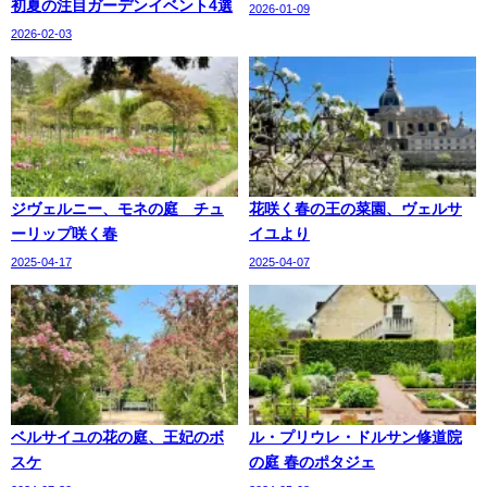
初夏の注目ガーデンイベント4選
2026-01-09
2026-02-03
ジヴェルニー、モネの庭 チュ
花咲く春の王の菜園、ヴェルサ
ーリップ咲く春
イユより
2025-04-17
2025-04-07
ベルサイユの花の庭、王妃のボ
ル・プリウレ・ドルサン修道院
スケ
の庭 春のポタジェ