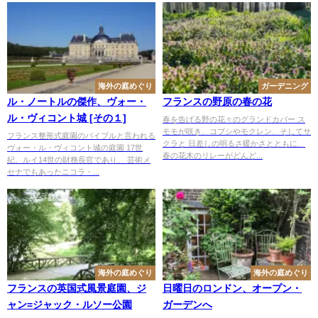
海外の庭めぐり
ガーデニング
ル・ノートルの傑作、ヴォー・
フランスの野原の春の花
ル・ヴィコント城 [その１]
春を告げる野の花々のグランドカバー ス
モモが咲き、コブシやモクレン、そしてサ
フランス整形式庭園のバイブルと言われる
クラと 日差しの明るさ暖かさとともに、
ヴォー・ル・ヴィコント城の庭園 17世
春の花木のリレーがどんど...
紀、ルイ14世の財務長官であり、 芸術メ
セナでもあったニコラ・...
海外の庭めぐり
海外の庭めぐり
フランスの英国式風景庭園、ジ
日曜日のロンドン、オープン・
ャン=ジャック・ルソー公園
ガーデンへ