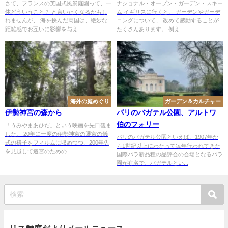
さて、フランスの英国式風景庭園って、一
ナショナル・オープン・ガーデン・スキー
体どういうこと？ と言いたくなるかもし
ム イギリスに行くと、 ガーデンやガーデ
れませんが、 海を挟んだ両国は、絶妙な
ニングについて、 改めて感動することが
距離感でお互いに影響を与え...
たくさんあります。 例え...
海外の庭めぐり
ガーデン＆カルチャー
伊勢神宮の森から
パリのバガテル公園、アルトワ
伯のフォリー
「うみやまあひだ」という映画を先日観ま
した。 20年に一度の伊勢神宮の遷宮の儀
パリのバガテル公園といえば、1907年か
式の様子をフィルムに収めつつ、200年先
ら1世紀以上にわたって毎年行われてきた
を見越して遷宮のための...
国際バラ新品種の品評会の会場となるバラ
園が有名で、バガテルとい...