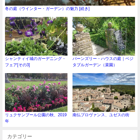
冬の庭（ウインター・ガーデン）の魅力 [続き]
シャンティイ城のガーデニング・
バーンズリー・ハウスの庭｜ベジ
フェア[その3]
タブルガーデン（菜園）
リュクサンブール公園の秋、2019
南仏プロヴァンス、ユゼスの街
年
カテゴリー