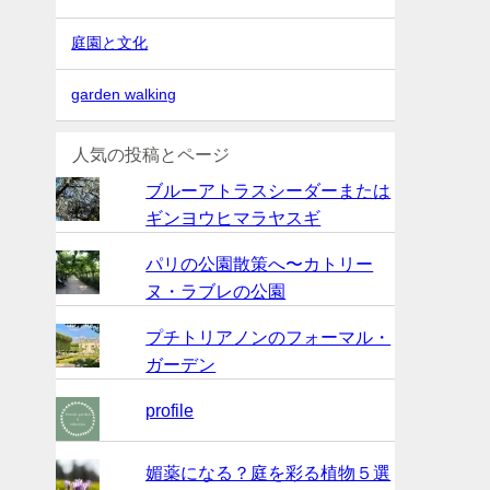
庭園と文化
garden walking
人気の投稿とページ
ブルーアトラスシーダーまたは
ギンヨウヒマラヤスギ
パリの公園散策へ〜カトリー
ヌ・ラブレの公園
プチトリアノンのフォーマル・
ガーデン
profile
媚薬になる？庭を彩る植物５選