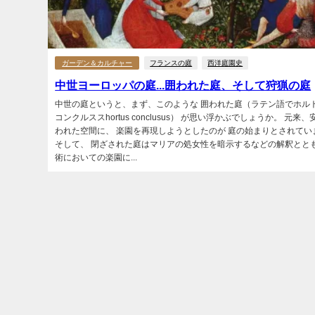
ガーデン＆カルチャー
フランスの庭
西洋庭園史
中世ヨーロッパの庭...囲われた庭、そして狩猟の庭
中世の庭というと、まず、このような 囲われた庭（ラテン語でホル
コンクルススhortus conclusus） が思い浮かぶでしょうか。 元来
われた空間に、 楽園を再現しようとしたのが 庭の始まりとされてい
そして、 閉ざされた庭はマリアの処女性を暗示するなどの解釈ととも
術においての楽園に...