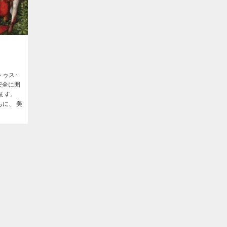
トゥス･
、安全に囲
ます。
に、 美